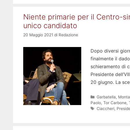
Niente primarie per il Centro-si
unico candidato
20 Maggio 2021
di
Redazione
Dopo diversi giorni
finalmente il dado
schieramento di ce
Presidente dell’VI
20 giugno. La sce
Categorie
Garbatella
,
Monta
Paolo
,
Tor Carbone
,
Tag
Ciaccheri
,
Preside