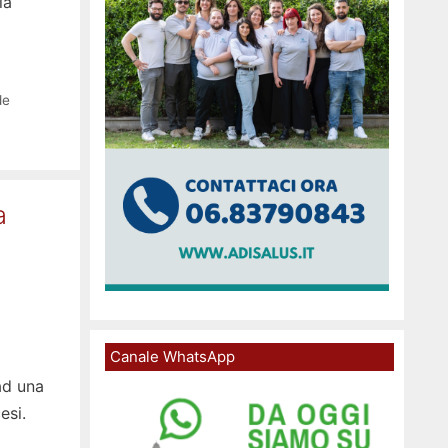
ia
de
a
Canale WhatsApp
ad una
esi.