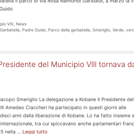
rbatella il parco di via Rosa Raimondi Garibaldi, a marzo la v
 Guido
pio VIII
,
News
Garbatella
,
Padre Guido
,
Parco della garbatella
,
Smeriglio
,
Verde
,
ver
 Presidente del Municipio VIII tornava d
 Iacopo Smeriglio La delegazione a Kobane Il Presidente del
II Amedeo Ciaccheri ha partecipato in questi giorni alle
 dieci anni dalla liberazione di Kobane. Lo ha fatto insieme 
internazionale, tra cui spiccavano anche parlamentari franc
015 nella …
Leggi tutto