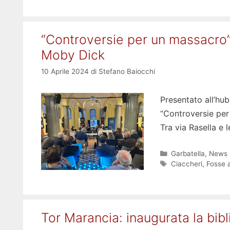
“Controversie per un massacro”,
Moby Dick
10 Aprile 2024
di
Stefano Baiocchi
Presentato all’hub
“Controversie per
Tra via Rasella e 
Categorie
Garbatella
,
News
Tag
Ciaccheri
,
Fosse 
Tor Marancia: inaugurata la bib