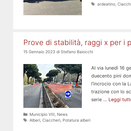
Tag
ardeatino
,
Ciacch
Prove di stabilità, raggi x per i
15 Gennaio 2023
di
Stefano Baiocchi
Al via lunedì 16 g
duecento pini dome
l’incrocio con la 
trazione con lo sc
serie …
Leggi tutt
Categorie
Municipio VIII
,
News
Tag
Alberi
,
Ciaccheri
,
Potatura alberi