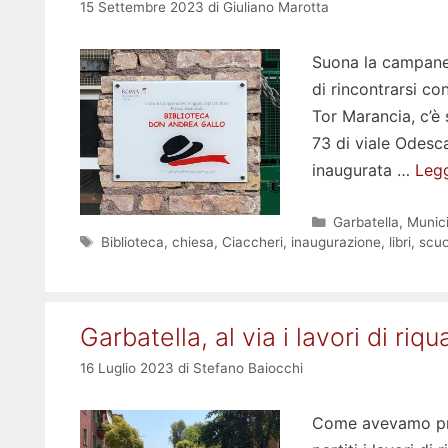
15 Settembre 2023
di
Giuliano Marotta
Suona la campanell
di rincontrarsi con
Tor Marancia, c’è 
73 di viale Odesca
inaugurata …
Legg
Categorie
Garbatella
,
Munici
Tag
Biblioteca
,
chiesa
,
Ciaccheri
,
inaugurazione
,
libri
,
scuo
Garbatella, al via i lavori di ri
16 Luglio 2023
di
Stefano Baiocchi
Come avevamo pre