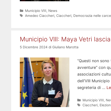
Categorie
Municipio VIII
,
News
Tag
Amedeo Ciaccheri
,
Ciaccheri
,
Democrazia nelle carce
Municipio VIII: Maya Vetri lasc
5 Dicembre 2024
di
Giuliano Marotta
“Questi non sono 
avventure” con qu
associazioni cultur
dell’VIII Municipio
segreteria di …
Le
Categorie
Municipio VIII
,
Ne
Tag
Ciaccheri
,
Elezion