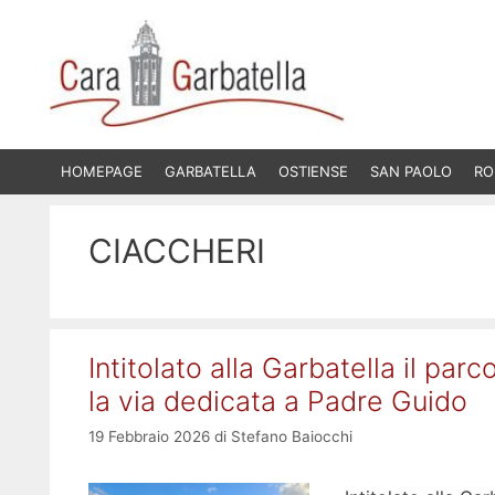
Vai
al
contenuto
HOMEPAGE
GARBATELLA
OSTIENSE
SAN PAOLO
RO
CIACCHERI
Intitolato alla Garbatella il par
la via dedicata a Padre Guido
19 Febbraio 2026
di
Stefano Baiocchi