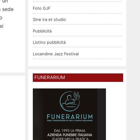
r un
Foto GJF
a sede
no
Sine ira et studio
ei
Pubblicità
Listino pubblicità
Locandine Jazz Festival
FUNERARIUM