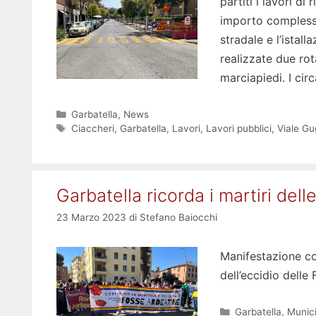
partiti i lavori di
importo complessi
stradale e l’istal
realizzate due ro
marciapiedi. I cir
Categorie
Garbatella
,
News
Tag
Ciaccheri
,
Garbatella
,
Lavori
,
Lavori pubblici
,
Viale Gu
Garbatella ricorda i martiri del
23 Marzo 2023
di
Stefano Baiocchi
Manifestazione co
dell’eccidio delle
Categorie
Garbatella
,
Munici