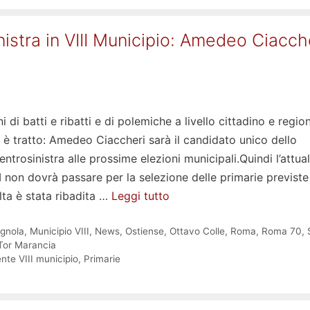
nistra in VIII Municipio: Amedeo Ciacch
 di batti e ribatti e di polemiche a livello cittadino e region
 è tratto: Amedeo Ciaccheri sarà il candidato unico dello
ntrosinistra alle prossime elezioni municipali.Quindi l’attua
II non dovrà passare per la selezione delle primarie previste 
lta è stata ribadita …
Leggi tutto
gnola
,
Municipio VIII
,
News
,
Ostiense
,
Ottavo Colle
,
Roma
,
Roma 70
,
Tor Marancia
nte VIII municipio
,
Primarie