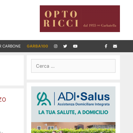
R CARBONE
GARBA100
Ricerca
per:
zo