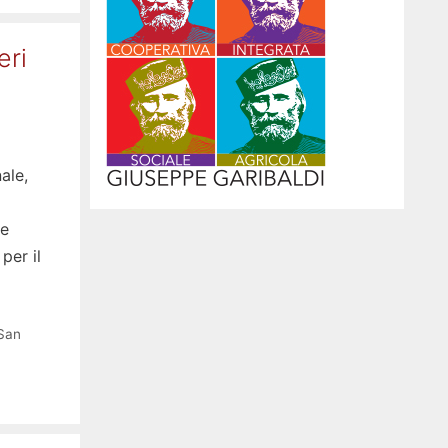
eri
ale,
le
per il
San