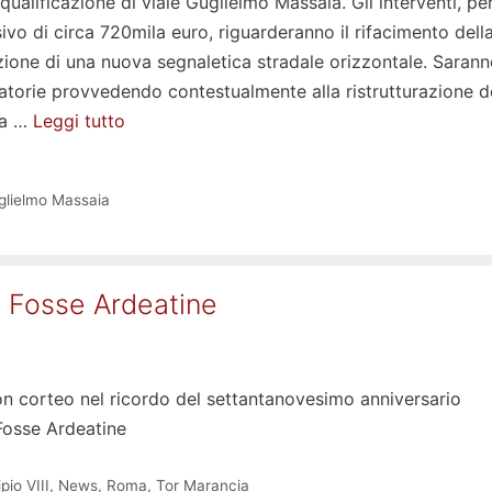
 riqualificazione di viale Guglielmo Massaia. Gli interventi, pe
vo di circa 720mila euro, riguarderanno il rifacimento dell
lazione di una nuova segnaletica stradale orizzontale. Saran
tatorie provvedendo contestualmente alla ristrutturazione d
ca …
Leggi tutto
glielmo Massaia
le Fosse Ardeatine
n corteo nel ricordo del settantanovesimo anniversario
 Fosse Ardeatine
pio VIII
,
News
,
Roma
,
Tor Marancia