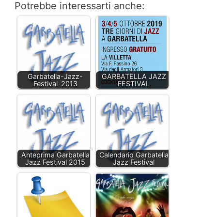
Potrebbe interessarti anche:
Garbatella-Jazz-
GARBATELLA JAZZ
Festival-2013
FESTIVAL
Anteprima Garbatella
Calendario Garbatella
Jazz Festival 2015
Jazz Festival