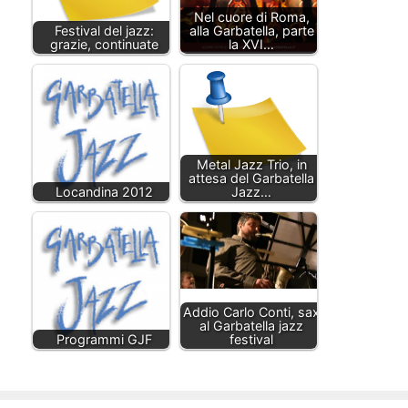
Nel cuore di Roma,
Festival del jazz:
alla Garbatella, parte
grazie, continuate
la XVI…
Metal Jazz Trio, in
attesa del Garbatella
Locandina 2012
Jazz…
Addio Carlo Conti, sax
al Garbatella jazz
Programmi GJF
festival