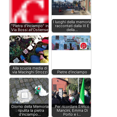
I luoghi della memoria
"Pietra d'inciampo" in
raccontati dalla III E
Via Bossi all'Ostiense
della…
Alla scuola media di
via Macinghi Strozzi
Pietre d'inciampo
Giorno della Memoria
Per ricordare Enrico
: ripulita la pietra
Mancini, Emma Di
d’inciampo…
Porto e i…