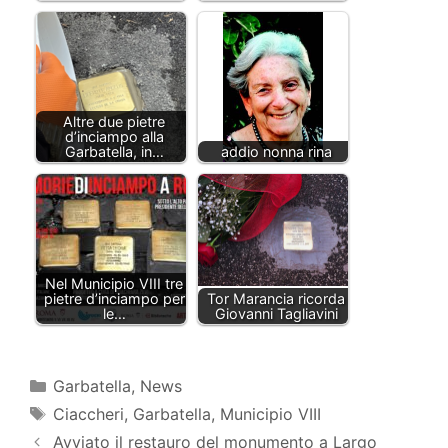
Altre due pietre
d’inciampo alla
Garbatella, in…
addio nonna rina
Nel Municipio VIII tre
pietre d’inciampo per
Tor Marancia ricorda
le…
Giovanni Tagliavini
Categorie
Garbatella
,
News
Tag
Ciaccheri
,
Garbatella
,
Municipio VIII
Avviato il restauro del monumento a Largo