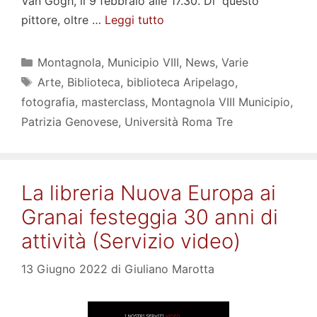
Van Gogh, il 9 febbraio alle 17.30. Di questo
pittore, oltre …
Leggi tutto
Categorie
Montagnola
,
Municipio VIII
,
News
,
Varie
Tag
Arte
,
Biblioteca
,
biblioteca Aripelago
,
fotografia
,
masterclass
,
Montagnola VIII Municipio
,
Patrizia Genovese
,
Università Roma Tre
La libreria Nuova Europa ai
Granai festeggia 30 anni di
attività (Servizio video)
13 Giugno 2022
di
Giuliano Marotta