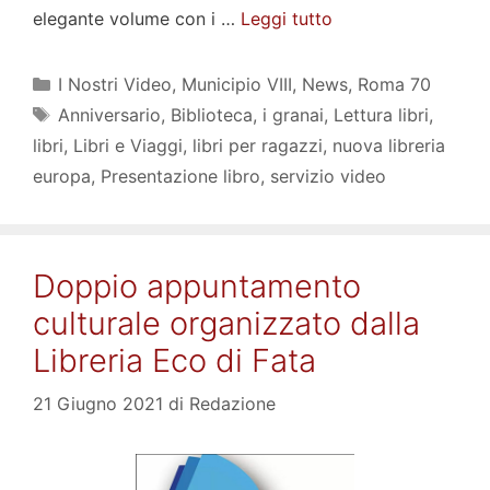
elegante volume con i …
Leggi tutto
Categorie
I Nostri Video
,
Municipio VIII
,
News
,
Roma 70
Tag
Anniversario
,
Biblioteca
,
i granai
,
Lettura libri
,
libri
,
Libri e Viaggi
,
libri per ragazzi
,
nuova libreria
europa
,
Presentazione libro
,
servizio video
Doppio appuntamento
culturale organizzato dalla
Libreria Eco di Fata
21 Giugno 2021
di
Redazione