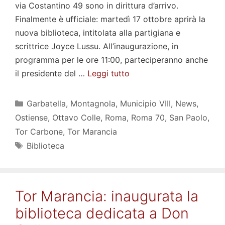
via Costantino 49 sono in dirittura d’arrivo.
Finalmente è ufficiale: martedì 17 ottobre aprirà la
nuova biblioteca, intitolata alla partigiana e
scrittrice Joyce Lussu. All’inaugurazione, in
programma per le ore 11:00, parteciperanno anche
il presidente del …
Leggi tutto
Categorie
Garbatella
,
Montagnola
,
Municipio VIII
,
News
,
Ostiense
,
Ottavo Colle
,
Roma
,
Roma 70
,
San Paolo
,
Tor Carbone
,
Tor Marancia
Tag
Biblioteca
Tor Marancia: inaugurata la
biblioteca dedicata a Don