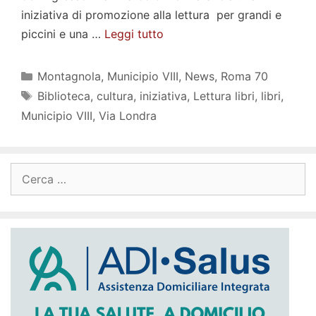
iniziativa di promozione alla lettura per grandi e
piccini e una …
Leggi tutto
Categorie
Montagnola
,
Municipio VIII
,
News
,
Roma 70
Tag
Biblioteca
,
cultura
,
iniziativa
,
Lettura libri
,
libri
,
Municipio VIII
,
Via Londra
Ricerca
per: