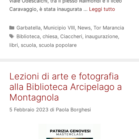
viale Odescalchi, tra il plesso Raimondi e il liceo
Caravaggio, è stata inaugurata …
Leggi tutto
Categorie
Garbatella
,
Municipio VIII
,
News
,
Tor Marancia
Tag
Biblioteca
,
chiesa
,
Ciaccheri
,
inaugurazione
,
libri
,
scuola
,
scuola popolare
Lezioni di arte e fotografia
alla Biblioteca Arcipelago a
Montagnola
5 Febbraio 2023
di
Paola Borghesi