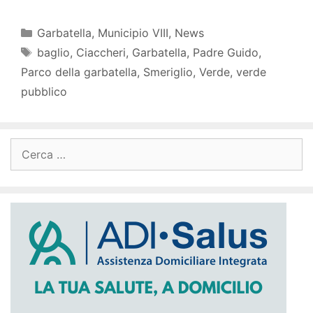
Categorie
Garbatella
,
Municipio VIII
,
News
Tag
baglio
,
Ciaccheri
,
Garbatella
,
Padre Guido
,
Parco della garbatella
,
Smeriglio
,
Verde
,
verde
pubblico
Ricerca
per: