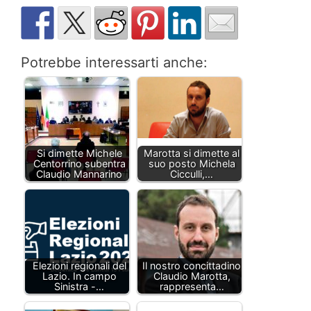
Potrebbe interessarti anche:
Si dimette Michele
Marotta si dimette al
Centorrino subentra
suo posto Michela
Claudio Mannarino
Cicculli,…
Elezioni regionali del
Il nostro concittadino
Lazio. In campo
Claudio Marotta,
Sinistra -…
rappresenta…