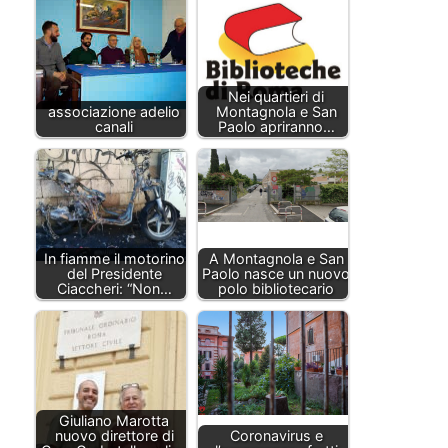
Nei quartieri di
associazione adelio
Montagnola e San
canali
Paolo apriranno…
In fiamme il motorino
A Montagnola e San
del Presidente
Paolo nasce un nuovo
Ciaccheri: “Non…
polo bibliotecario
Giuliano Marotta
nuovo direttore di
Coronavirus e