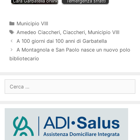
Cara Garbatella online
l’emergenza sfratti
Categorie
Municipio VIII
Tag
Amedeo Ciaccheri
,
Ciaccheri
,
Municipio VIII
A 100 giorni dai 100 anni di Garbatella
A Montagnola e San Paolo nasce un nuovo polo
bibliotecario
Ricerca
per: