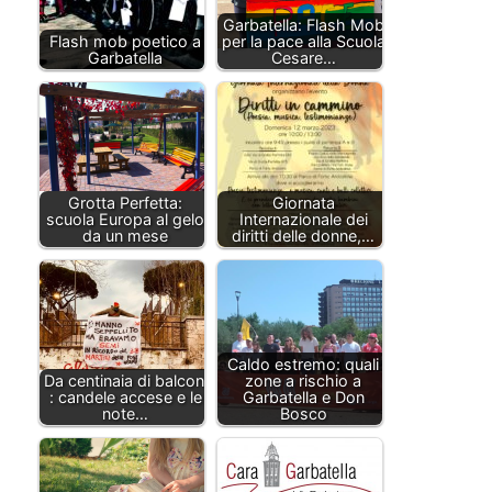
Garbatella: Flash Mob
Flash mob poetico a
per la pace alla Scuola
Garbatella
Cesare…
Grotta Perfetta:
Giornata
scuola Europa al gelo
Internazionale dei
da un mese
diritti delle donne,…
Caldo estremo: quali
Da centinaia di balconi
zone a rischio a
: candele accese e le
Garbatella e Don
note…
Bosco