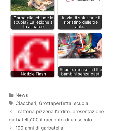
Garbatella: chiude la
In via di soluzione il
scuola? La lezione si
ripristino delle tre
fa al parco
aule…
Scuole: mense in tilt e
Notizie Flash
bambini senza pasti
Categorie
News
Tag
Ciaccheri
,
Grottaperfetta
,
scuola
Trattoria pizzeria l’ardito. presentazione
garbatella100 il racconto di un secolo
100 anni di garbatella