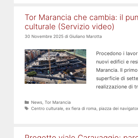
Tor Marancia che cambia: il pun
culturale (Servizio video)
30 Novembre 2025
di
Giuliano Marotta
Procedono i lavori
nuovi edifici e r
Marancia. Il primo
superficie di sette
realizzazione di t
Categorie
News
,
Tor Marancia
Tag
Centro culturale
,
ex fiera di roma
,
piazza dei navigator
Progetto viale Caravaggio: paro