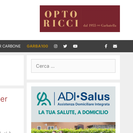
R CARBONE
GARBA100
Ricerca
per:
per