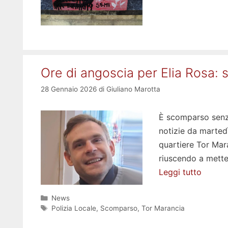
Ore di angoscia per Elia Rosa:
28 Gennaio 2026
di
Giuliano Marotta
È scomparso senza 
notizie da martedì
quartiere Tor Mara
riuscendo a metter
Leggi tutto
Categorie
News
Tag
Polizia Locale
,
Scomparso
,
Tor Marancia