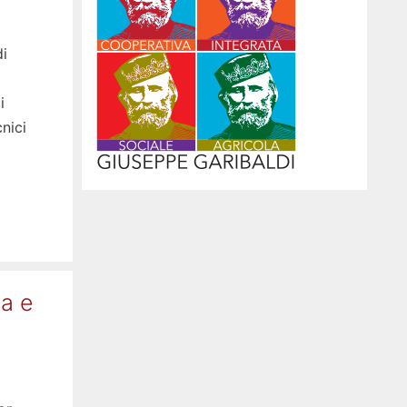
i
i
nici
za e