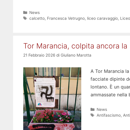
Categorie
News
Tag
calcetto
,
Francesca Vetrugno
,
liceo caravaggio
,
Lice
Tor Marancia, colpita ancora la
21 Febbraio 2026
di
Giuliano Marotta
A Tor Marancia la 
facciate dipinte de
lontano. È un quar
ammassate nella b
Categorie
News
Tag
Antifascismo
,
Anti