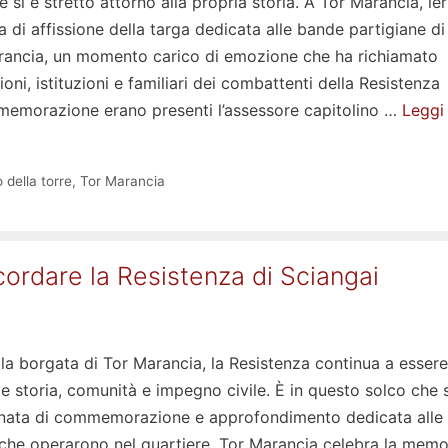
 si è stretto attorno alla propria storia. A Tor Marancia, ieri
a di affissione della targa dedicata alle bande partigiane di
rancia, un momento carico di emozione che ha richiamato
ioni, istituzioni e familiari dei combattenti della Resistenza
memorazione erano presenti l’assessore capitolino …
Leggi 
 della torre
,
Tor Marancia
cordare la Resistenza di Sciangai
la borgata di Tor Marancia, la Resistenza continua a essere
ce storia, comunità e impegno civile. È in questo solco che s
ornata di commemorazione e approfondimento dedicata alle
che operarono nel quartiere. Tor Marancia celebra la memo