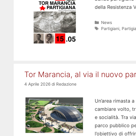
della Resistenza 
Categorie
News
Tag
Partigiani
,
Partigi
Tor Marancia, al via il nuovo pa
4 Aprile 2026
di
Redazione
Un’area rimasta a 
cambiare volto, t
e socialità. Tra v
parco pubblico pen
l’obiettivo di offri