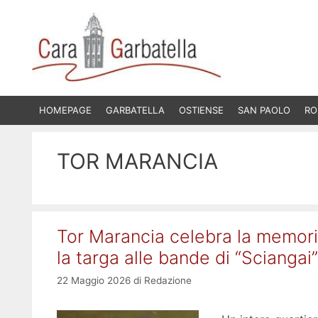
Vai
al
contenuto
HOMEPAGE
GARBATELLA
OSTIENSE
SAN PAOLO
RO
TOR MARANCIA
Tor Marancia celebra la memori
la targa alle bande di “Sciangai”
22 Maggio 2026
di
Redazione