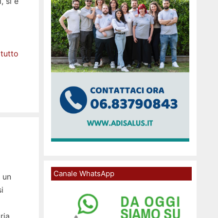
, si è
tutto
Canale WhatsApp
 un
i
ria