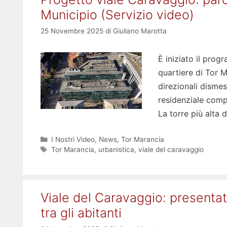
Municipio (Servizio video)
25 Novembre 2025
di
Giuliano Marotta
È iniziato il prog
quartiere di Tor M
direzionali dismes
residenziale compo
La torre più alta
Categorie
I Nostri Video
,
News
,
Tor Marancia
Tag
Tor Marancia
,
urbanistica
,
viale del caravaggio
Viale del Caravaggio: presentato
tra gli abitanti