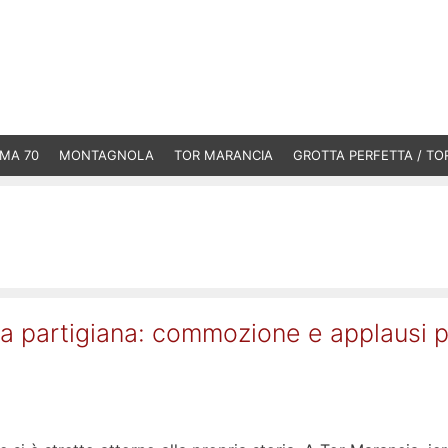
MA 70
MONTAGNOLA
TOR MARANCIA
GROTTA PERFETTA / TO
a partigiana: commozione e applausi 