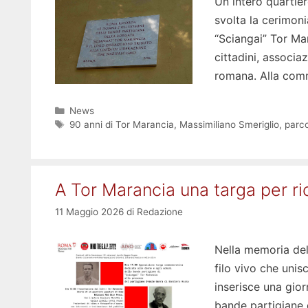
Un intero quartiere
svolta la cerimoni
“Sciangai” Tor Ma
cittadini, associaz
romana. Alla com
Categorie
News
Tag
90 anni di Tor Marancia
,
Massimiliano Smeriglio
,
parco
A Tor Marancia una targa per ri
11 Maggio 2026
di
Redazione
Nella memoria del
filo vivo che unis
inserisce una gi
bande partigiane 