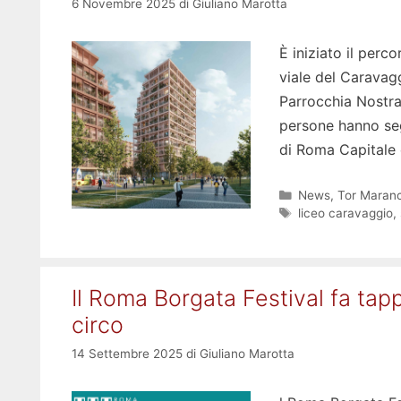
6 Novembre 2025
di
Giuliano Marotta
È iniziato il per
viale del Caravagg
Parrocchia Nostra
persone hanno segu
di Roma Capitale e
Categorie
News
,
Tor Maranc
Tag
liceo caravaggio
,
Il Roma Borgata Festival fa tap
circo
14 Settembre 2025
di
Giuliano Marotta