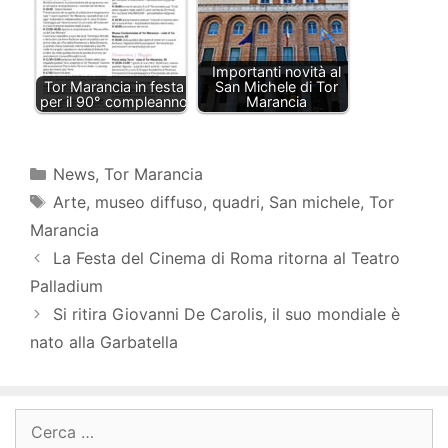
Importanti novità al
Tor Marancia in festa
San Michele di Tor
per il 90° compleanno
Marancia
Categorie
News
,
Tor Marancia
Tag
Arte
,
museo diffuso
,
quadri
,
San michele
,
Tor
Marancia
La Festa del Cinema di Roma ritorna al Teatro
Palladium
Si ritira Giovanni De Carolis, il suo mondiale è
nato alla Garbatella
Ricerca
per: