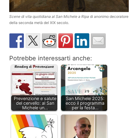
Scene di vita quotidiana al San Michele a Ripa
di anonimo decoratore
della seconda metà del XIX secolo.
Potrebbe interessarti anche:
Prevenzione e salute
San Michele 2025:
del cervello: al San
ecco il programma
Michele un…
per la festa…