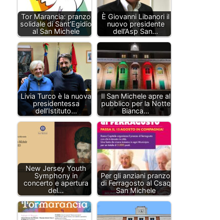
Tor Marancia: pranzo
È Giovanni Libanori il
solidale di Sant’Egidio
nuovo presidente
al San Michele
dell’Asp San…
Livia Turco è la nuova
Il San Michele apre al
presidentessa
pubblico per la Notte
dell’Istituto…
Bianca…
New Jersey Youth
Symphony in
Per gli anziani pranzo
concerto e apertura
di Ferragosto al Csaq
del…
San Michele