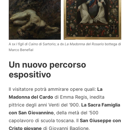
A sx
I figli di Caino
di Sartorio; a dx
La Madonna del Rosario
bottega di
Marco Benefial
Un nuovo percorso
espositivo
Il visitatore potrà ammirare opere quali:
La
Madonna del Cardo
di Emma Regis, inedita
pittrice degli anni Venti del ‘900.
La Sacra Famiglia
con San Giovannino
, della metà del ‘500
capolavoro di scuola toscana. Il
San Giuseppe con
Cristo giovane
di Giovanni Baglione.