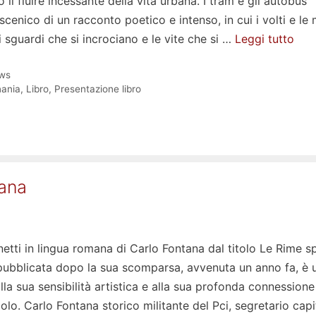
 il fluire incessante della vita urbana. I tram e gli autobus
scenico di un racconto poetico e intenso, in cui i volti e le
li sguardi che si incrociano e le vite che si …
Leggi tutto
ws
nania
,
Libro
,
Presentazione libro
tana
etti in lingua romana di Carlo Fontana dal titolo Le Rime s
 pubblicata dopo la sua scomparsa, avvenuta un anno fa, è 
lla sua sensibilità artistica e alla sua profonda connession
lo. Carlo Fontana storico militante del Pci, segretario capi