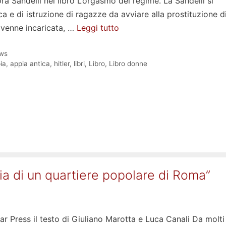
ra Sandelli nel libro L’orgasmo del regime. La Sandelli si
a e di istruzione di ragazze da avviare alla prostituzione di
 venne incaricata, …
Leggi tutto
ws
ia
,
appia antica
,
hitler
,
libri
,
Libro
,
Libro donne
oria di un quartiere popolare di Roma”
ar Press il testo di Giuliano Marotta e Luca Canali Da molti