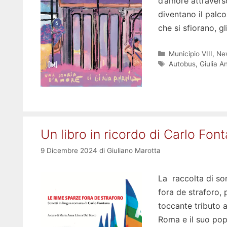
d’amore attraverso
diventano il palco
che si sfiorano, g
Categorie
Municipio VIII
,
Ne
Tag
Autobus
,
Giulia A
Un libro in ricordo di Carlo Fon
9 Dicembre 2024
di
Giuliano Marotta
La raccolta di son
fora de straforo,
toccante tributo a
Roma e il suo popo