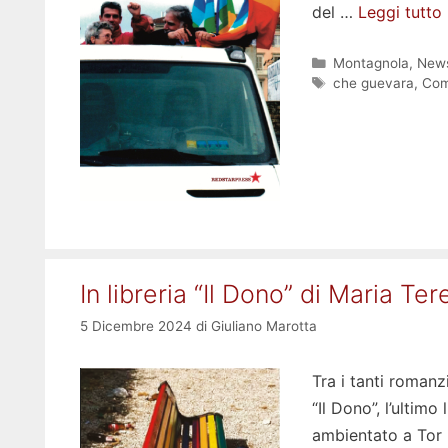
del …
Leggi tutto
Categorie
Montagnola
,
New
Tag
che guevara
,
Com
In libreria “Il Dono” di Maria T
5 Dicembre 2024
di
Giuliano Marotta
Tra i tanti romanzi
“Il Dono”, l’ultim
ambientato a Tor 