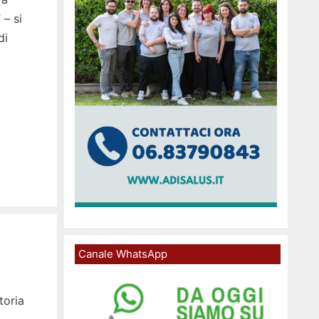
 – si
di
Canale WhatsApp
toria