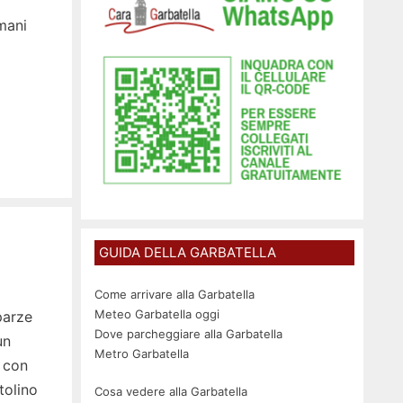
 mani
GUIDA DELLA GARBATELLA
Come arrivare alla Garbatella
Meteo Garbatella oggi
parze
Dove parcheggiare alla Garbatella
un
Metro Garbatella
e con
tolino
Cosa vedere alla Garbatella