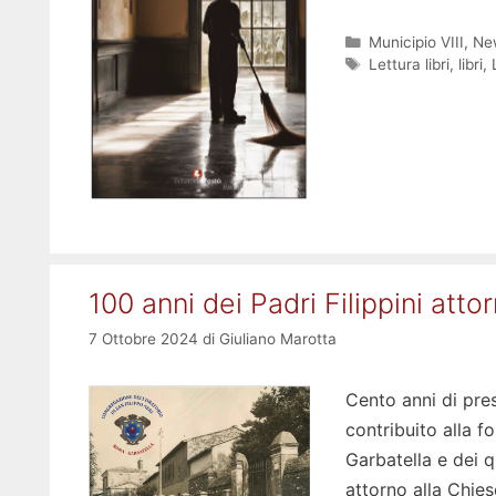
Categorie
Municipio VIII
,
Ne
Tag
Lettura libri
,
libri
,
100 anni dei Padri Filippini atto
7 Ottobre 2024
di
Giuliano Marotta
Cento anni di pres
contribuito alla f
Garbatella e dei qu
attorno alla Chies