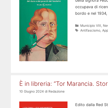
della signora Fedo
occupava di ricerc
bordo e nel 1934,
Categorie
Municipio VIII
,
Ne
Tag
Antifascismo
,
App
È in libreria: “Tor Marancia. St
10 Giugno 2024
di
Redazione
Edito dalla Red St