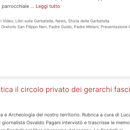
sa parrocchiale …
Leggi tutto
ri Video
,
Libri sulla Garbatella
,
News
,
Storia della Garbatella
,
Oratorio San Filippo Neri
,
Padre Guido
,
Padre Melani
,
Presentazione l
ntica il circolo privato dei gerarchi fasci
a e Archeologia del nostro territorio. Rubrica a cura di Luc
l giornalista Osvaldo Pagani intervistò e trascrisse le memo