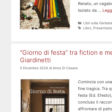
Renato, un vagabo
Isolato da …
Leggi
Categorie
Libri sulla Garbate
Tag
Libro
,
Presentazio
“Giorno di festa” tra fiction e 
Giardinetti
5 Dicembre 2024
di
Anna Di Cesare
Comincia con una 
fine tragica. Tra 
festa (Ed. Efesto)
concluso il racco
affrontare di pet