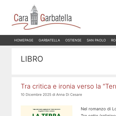
Vai
al
contenuto
HOMEPAGE
GARBATELLA
OSTIENSE
SAN PAOLO
RO
LIBRO
Tra critica e ironia verso la “T
10 Dicembre 2025
di
Anna Di Cesare
Nel romanzo di Lo
Tre sette (religio