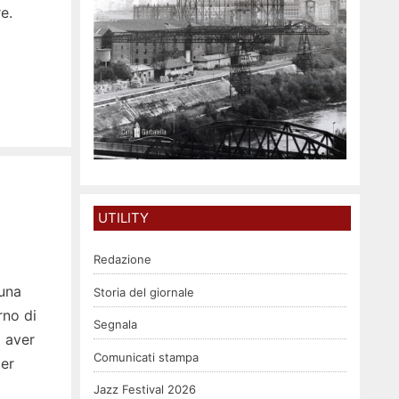
e.
UTILITY
Redazione
 una
Storia del giornale
rno di
Segnala
o aver
Comunicati stampa
er
Jazz Festival 2026