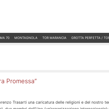
MA 70
MONTAGNOLA
TOR MARANCIA
GROTTA PERFETTA / TO
erra Promessa”
renzo Trasarti una caricatura delle religioni e del nostro 
se), due membri dell’Uno (un’organizzazione internazionale):