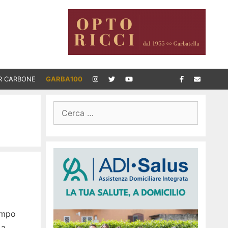
R CARBONE
GARBA100
Ricerca
per:
tempo
 a