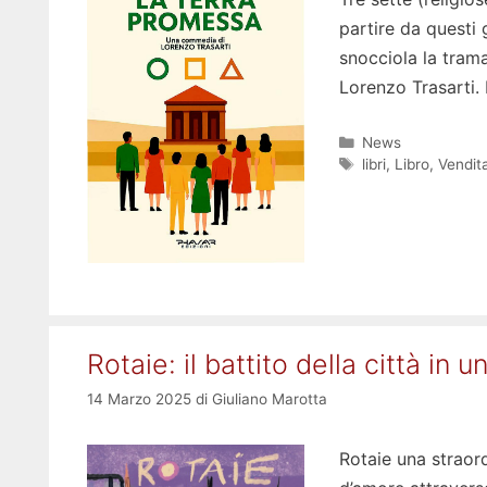
partire da questi 
snocciola la tram
Lorenzo Trasarti. 
Categorie
News
Tag
libri
,
Libro
,
Vendita
Rotaie: il battito della città in 
14 Marzo 2025
di
Giuliano Marotta
Rotaie una straord