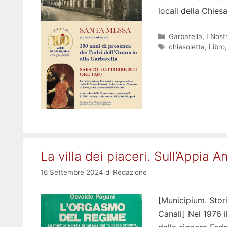
locali della Chie
Categorie
Garbatella
,
I Nost
Tag
chiesoletta
,
Libro
La villa dei piaceri. Sull’Appia A
16 Settembre 2024
di
Redazione
[Municipium. Stori
Canali] Nel 1976 i