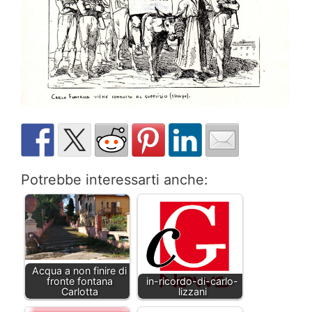
Potrebbe interessarti anche:
Acqua a non finire di
fronte fontana
in-ricordo-di-carlo-
Carlotta
lizzani