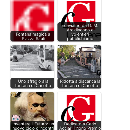
riceviamo da G. M.
Arcidiacono e
Fontana magica a
volentieri
Piazza Sauli
pubblichiamo
Uno sfregio alla
Ridotta a discarica la
fontana di Carlotta
fontana di Carlotta
Inventare il Futuro: un
Dedicato a Carlo
nuovo ciclo d'incontri
Acciari il nono Premio