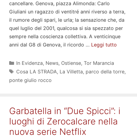
cancellare. Genova, piazza Alimonda: Carlo
Giuliani un ragazzo di ventitré anni riverso a terra,
il rumore degli spari, le urla; la sensazione che, da
quel luglio del 2001, qualcosa si sia spezzato per
sempre nella coscienza collettiva. A venticinque
anni dal G8 di Genova, il ricordo …
Leggi tutto
Categorie
In Evidenza
,
News
,
Ostiense
,
Tor Marancia
Tag
Cosa LA STRADA
,
La Villetta
,
parco della torre
,
ponte giulio rocco
Garbatella in “Due Spicci”: i
luoghi di Zerocalcare nella
nuova serie Netflix