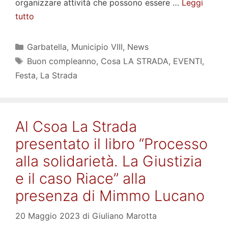
organizzare attività che possono essere …
Leggi
tutto
Categorie
Garbatella
,
Municipio VIII
,
News
Tag
Buon compleanno
,
Cosa LA STRADA
,
EVENTI
,
Festa
,
La Strada
Al Csoa La Strada
presentato il libro “Processo
alla solidarietà. La Giustizia
e il caso Riace” alla
presenza di Mimmo Lucano
20 Maggio 2023
di
Giuliano Marotta