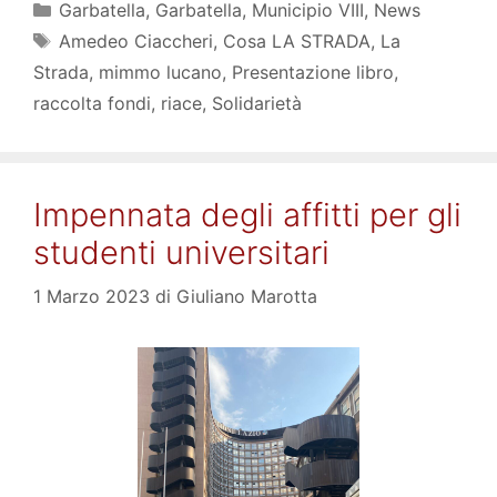
Categorie
Garbatella
,
Garbatella
,
Municipio VIII
,
News
Tag
Amedeo Ciaccheri
,
Cosa LA STRADA
,
La
Strada
,
mimmo lucano
,
Presentazione libro
,
raccolta fondi
,
riace
,
Solidarietà
Impennata degli affitti per gli
studenti universitari
1 Marzo 2023
di
Giuliano Marotta