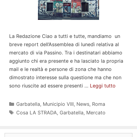
La Redazione Ciao a tutti e tutte, mandiamo un
breve report dell’Assemblea di lunedì relativa al
mercato di via Passino. Tra i destinatari abbiamo
aggiunto chi era presente e ha lasciato la propria
mail e le realtà e persone di zona che hanno
dimostrato interesse sulla questione ma che non
sono riuscite ad essere presenti …
Leggi tutto
Categorie
Garbatella
,
Municipio VIII
,
News
,
Roma
Tag
Cosa LA STRADA
,
Garbatella
,
Mercato
Ricerca