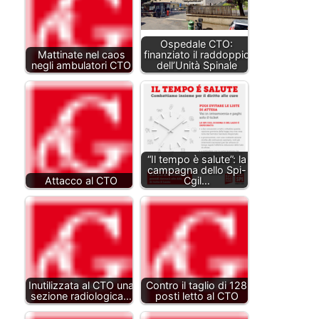
Ospedale CTO:
Mattinate nel caos
finanziato il raddoppio
negli ambulatori CTO
dell’Unità Spinale
“Il tempo è salute”: la
campagna dello Spi-
Attacco al CTO
Cgil…
Inutilizzata al CTO una
Contro il taglio di 128
sezione radiologica…
posti letto al CTO