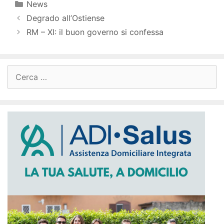
Categorie
News
Degrado all’Ostiense
RM – XI: il buon governo si confessa
Ricerca
per: