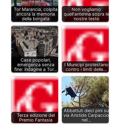
Tor Marancia, colpita
Non vogliamo
ancora la memoria
quell'antenna sopra le
della borgata
nostre teste
Case popolari,
emergenza senza
I Municipi protestano
fine: indagine a Tor…
contro i limiti delle…
Abbattuti dieci pini su
Terza edizione del
via Aristide Carpaccio
Premio Fantasia
nel…