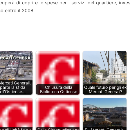
perà di coprire le spese per i servizi del quartiere, inve
no entro il 2008.
ercati Generali,
iparte la sfida
Chiusura della
Quale futuro per gli ex
ell’Ostiense…
Biblioteca Ostiense
Mercati Generali?
 dell'Unità fino al
Dalla Circonvallazione
Ex Mercati Generali: il