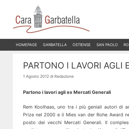
Vai
al
contenuto
HOMEPAGE
GARBATELLA
OSTIENSE
SAN PAOLO
RO
PARTONO I LAVORI AGLI 
1 Agosto 2012
di
Redazione
Partono i lavori agli ex Mercati Generali
Rem Koolhaas, uno tra i più geniali autori di a
Prize nel 2000 e il Mies van der Rohe Award nel
posto dei vecchi Mercati Generali. Il comple