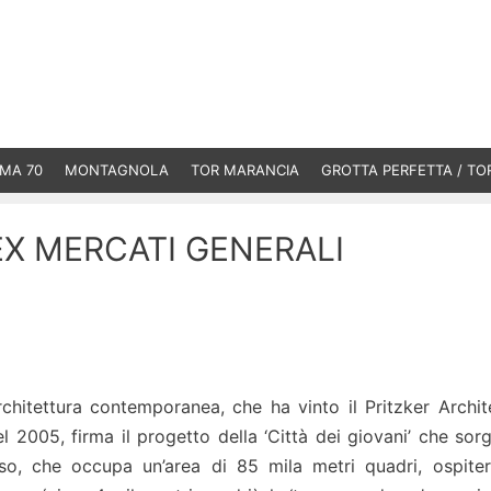
MA 70
MONTAGNOLA
TOR MARANCIA
GROTTA PERFETTA / TO
EX MERCATI GENERALI
rchitettura contemporanea, che ha vinto il Pritzker Archit
 2005, firma il progetto della ‘Città dei giovani’ che sorg
sso, che occupa un’area di 85 mila metri quadri, ospite