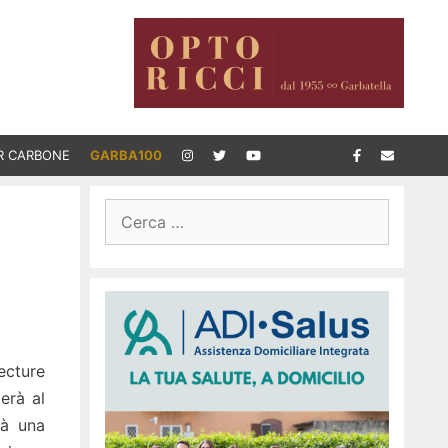
R CARBONE
GARBA100
Ricerca
per:
ecture
erà al
rà una