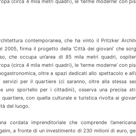
ropa (circa 4 mila metri quadri), le ‘terme moderne’ con pis
rchitettura contemporanea, che ha vinto il Pritzker Archit
 2005, firma il progetto della ‘Città dei giovani’ che sorg
sso, che occupa un’area di 85 mila metri quadri, ospite
ropa (circa 4 mila metri quadri), le ‘terme moderne’ con pis
nogastronomica, oltre a spazi dedicati allo spettacolo e all’a
ervizi per il quartiere (ci saranno, oltre alla stessa se
e uno sportello per i cittadini), osserva una precisa str
quartiere, con quella culturale e turistica rivolta ai giova
ità del luogo.
una cordata imprenditoriale che comprende l’americana
im, a fronte di un investimento di 230 milioni di euro, gest