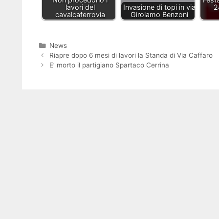
lavori del
Invasione di topi in via
2
cavalcaferrovia
Girolamo Benzoni
Categorie
News
Riapre dopo 6 mesi di lavori la Standa di Via Caffaro
E’ morto il partigiano Spartaco Cerrina