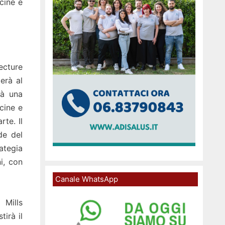
cine e
ecture
erà al
rà una
cine e
rte. Il
de del
ategia
ni, con
Canale WhatsApp
 Mills
irà il