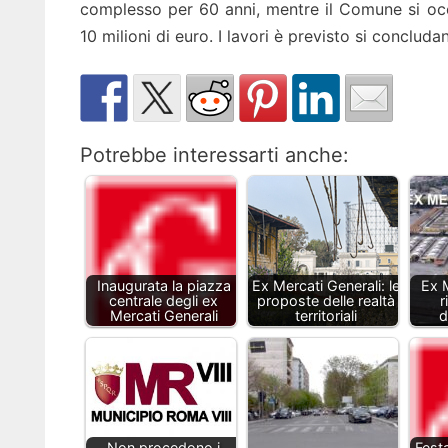
complesso per 60 anni, mentre il Comune si occu
10 milioni di euro. I lavori è previsto si concluda
Potrebbe interessarti anche:
Inaugurata la piazza
Ex Mercati Generali: le
Ex M
centrale degli ex
proposte delle realtà
r
Mercati Generali
territoriali
d
Non procedono i
Festa