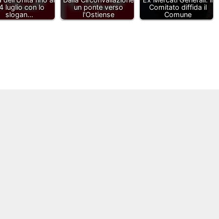
4 luglio con lo
un ponte verso
Comitato diffida il
slogan…
l'Ostiense
Comune