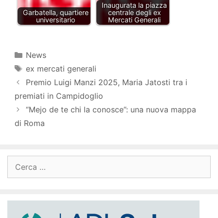
Inaugurata la piazza
Garbatella, quartiere
centrale degli ex
universitario
Mercati Generali
Categorie
News
Tag
ex mercati generali
Premio Luigi Manzi 2025, Maria Jatosti tra i
premiati in Campidoglio
“Mejo de te chi la conosce”: una nuova mappa
di Roma
Ricerca
per: