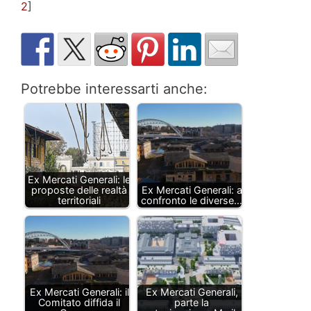
2
]
Potrebbe interessarti anche:
Ex Mercati Generali: le
proposte delle realtà
Ex Mercati Generali: a
territoriali
confronto le diverse…
Ex Mercati Generali: il
Ex Mercati Generali,
Comitato diffida il
parte la