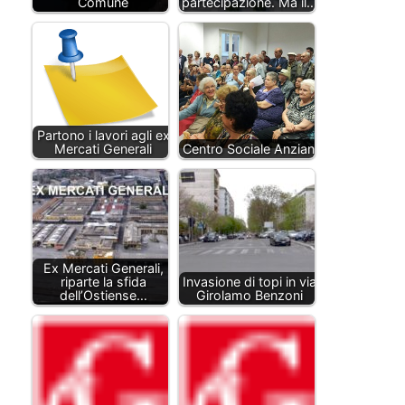
Comune
partecipazione. Ma il…
Partono i lavori agli ex
Mercati Generali
Centro Sociale Anziani
Ex Mercati Generali,
riparte la sfida
Invasione di topi in via
dell’Ostiense…
Girolamo Benzoni