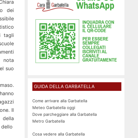
Chiara
to dei
ssibile
istico
 tagli
scuole
amenti
i nota
del suo
mmaso.
GUIDA DELLA GARBATELLA
 hanno
Come arrivare alla Garbatella
ragazzi
Meteo Garbatella oggi
ne. Il
Dove parcheggiare alla Garbatella
 della
Metro Garbatella
 dello
Cosa vedere alla Garbatella