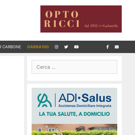
R CARBONE
GARBA100
Ricerca
per: