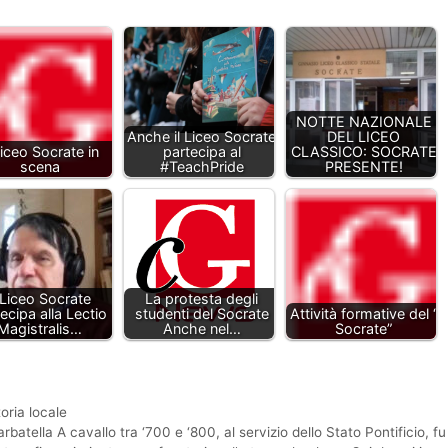
NOTTE NAZIONALE
Anche il Liceo Socrate
DEL LICEO
Liceo Socrate in
partecipa al
CLASSICO: SOCRATE
scena
#TeachPride
PRESENTE!
l Liceo Socrate
La protesta degli
ecipa alla Lectio
studenti del Socrate
Attività formative del “
Magistralis…
Anche nel…
Socrate”
oria locale
atella A cavallo tra ‘700 e ‘800, al servizio dello Stato Pontificio, fu