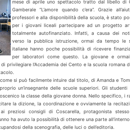
mese di aprile uno spettacolo tratto dal libello di 
Gamberale “L’amore quando c’era”. Grazie all’aiu
professori e alla disponibilità della scuola, è stato po
per i giovani liceali partecipare ad un progetto art
totalmente autofinanziato. Infatti, a causa dei noti
verso la pubblica istruzione, ormai da tempo le 
italiane hanno poche possibilità di ricevere finanzi
per laboratori come questo. La giovane e orma
ta di privilegiare l’Accademia dei Cento e la scuola romana 
tacolo.
, come si può facilmente intuire dal titolo, di Amanda e To
 proprio un’insegnante delle scuole superiori. Gli studenti
coscenico la classe della giovane donna. Nello specifico, i 
itare la dizione, la coordinazione e ovviamente la recitazio
ai preziosi consigli di Coscarella, protagonista stesso
o ha avuto la possibilità di ottenere una parte all’interno
upandosi della scenografia, delle luci o dell’editoria.