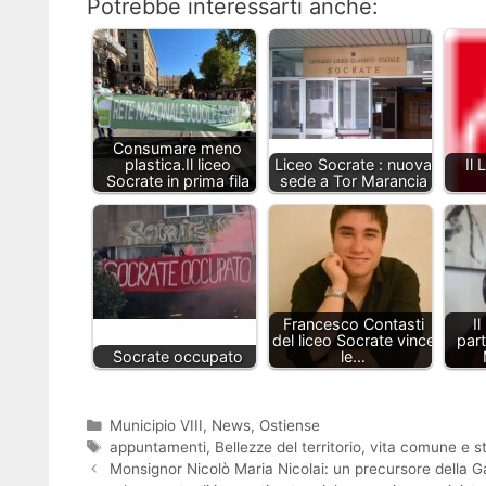
Potrebbe interessarti anche:
Consumare meno
plastica.Il liceo
Liceo Socrate : nuova
Il 
Socrate in prima fila
sede a Tor Marancia
Francesco Contasti
I
del liceo Socrate vince
part
Socrate occupato
le…
Categorie
Municipio VIII
,
News
,
Ostiense
Tag
appuntamenti
,
Bellezze del territorio
,
vita comune e st
Monsignor Nicolò Maria Nicolai: un precursore della Garb