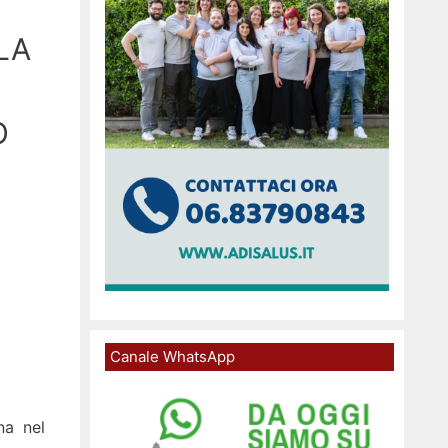
LA
O
Canale WhatsApp
na nel