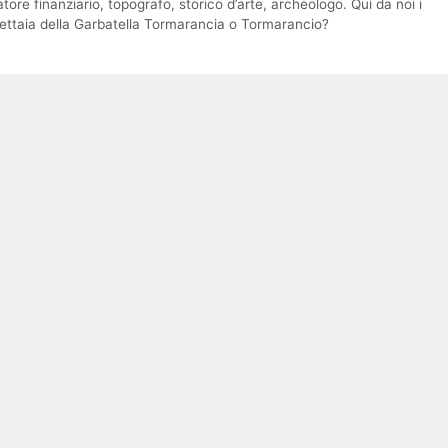
ore finanziario, topografo, storico d’arte, archeologo. Qui da noi i
mpettaia della Garbatella Tormarancia o Tormarancio?