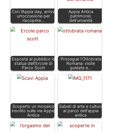
Con l’Appia day, arriva
Appia Antica
un’occasione per
patrimonio
riscoprire…
dell'umanità
Esposta al pubblico la
Prosegue l’Ottobrata
statua dell'Ercole di
Romana: visite
Parco Scott
guidate e…
Scoperto un mosaico
Sabati di arte e cultura
insolito sulla via Appia
al parco dell'appia
Antica
antica