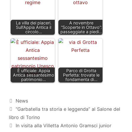
La villa dei piaceri.
A novembre
Sull'Appia Antica il
“Scoperte in Ottavo”:
circolo…
passeggiate a piedi…
È ufficiale: Appia
Parco di Grotta
Antica sessantesimo
Perfetta: trovate le
patrimonio…
fondamenta di…
Categorie
News
“Garbatella tra storia e leggenda” al Salone del
libro di Torino
In visita alla Villetta Antonio Gramsci junior