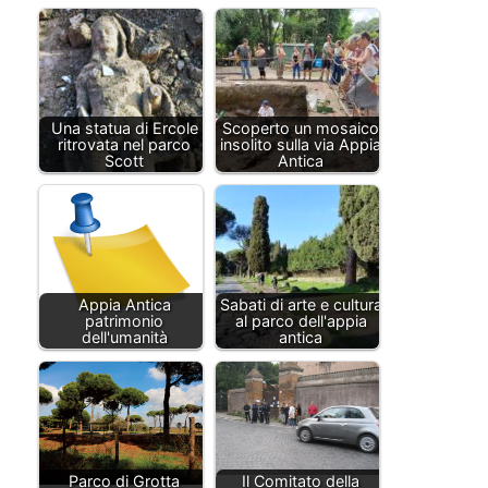
Una statua di Ercole
Scoperto un mosaico
ritrovata nel parco
insolito sulla via Appia
Scott
Antica
Appia Antica
Sabati di arte e cultura
patrimonio
al parco dell'appia
dell'umanità
antica
Parco di Grotta
Il Comitato della