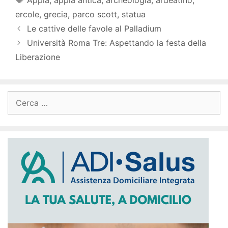
Appia
,
appia antica
,
archeologia
,
ardeatino
,
ercole
,
grecia
,
parco scott
,
statua
Le cattive delle favole al Palladium
Università Roma Tre: Aspettando la festa della
Liberazione
Ricerca
per: