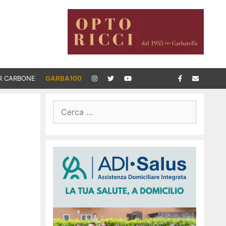
R CARBONE
GARBA100
Ricerca
per: