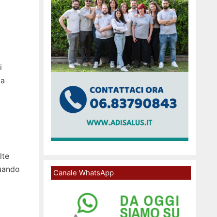
i
ia
lte
Quando
Canale WhatsApp