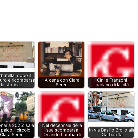
batella: dopo il
auro è ricomparsa
A cena con Clara
Cini e Franzoni
la storica…
Sereni
parlano di laicità
onaria 2025: sale
Nel decennale della
 palco il circolo
sua scomparsa
In via Basilio Brollo alla
Clara Sereni
Orlando Lombardi
Garbatella