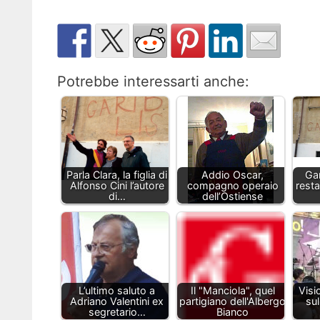
Potrebbe interessarti anche:
Parla Clara, la figlia di
Addio Oscar,
Gar
Alfonso Cini l’autore
compagno operaio
rest
di…
dell’Ostiense
L’ultimo saluto a
Il "Manciola", quel
Visi
Adriano Valentini ex
partigiano dell'Albergo
sul
segretario…
Bianco