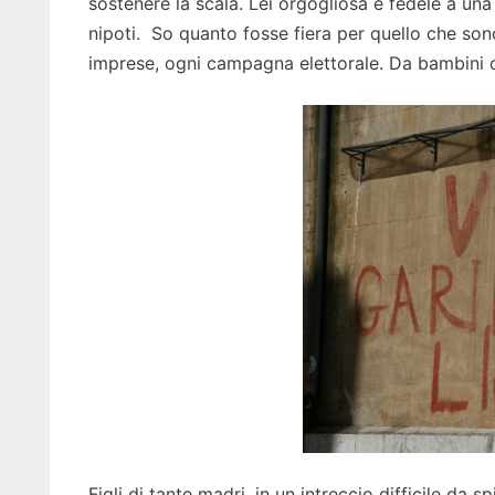
sostenere la scala. Lei orgogliosa e fedele a una 
nipoti. So quanto fosse fiera per quello che son
imprese, ogni campagna elettorale. Da bambini ci 
Figli di tante madri, in un intreccio difficile da sp