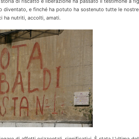
storia di riscatto e liberazione ha passato il testimone a fig
o diventato, e finché ha potuto ha sostenuto tutte le nostre
ha nutriti, accolti, amati.
iegare di affetti orizzontali, significativi. È stata L’ultima del