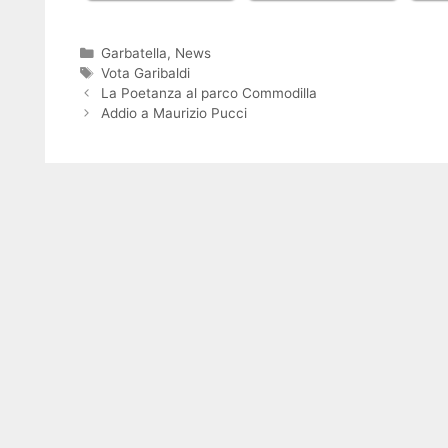
Categorie
Garbatella
,
News
Tag
Vota Garibaldi
La Poetanza al parco Commodilla
Addio a Maurizio Pucci