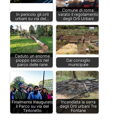
Comune di roma:
In pericolo gli orti
varato il regolamento
urbani su via del…
degli Orti Urbani
Caduto un enorme
pioppo secco nel
Dal consiglio
parco delle rane
municipale
Finalmente inaugurato
Incendiata la serra
il Parco su via del
degli Orti urbani Tre
Tintoretto
Fontane