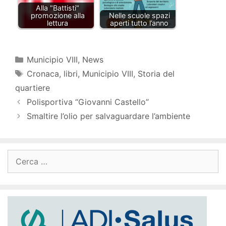
Alla "Battisti"
promozione alla
Nelle scuole spazi
lettura
aperti tutto l’anno
Categorie
Municipio VIII
,
News
Tag
Cronaca
,
libri
,
Municipio VIII
,
Storia del
quartiere
Polisportiva “Giovanni Castello”
Smaltire l’olio per salvaguardare l’ambiente
Ricerca
per: