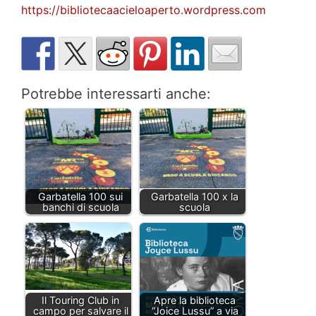
https://bibliotecaacieloaperto.wordpress.com
Potrebbe interessarti anche:
Garbatella 100 sui
Garbatella 100 x la
banchi di scuola
scuola
Il Touring Club in
Apre la biblioteca
campo per salvare il
“Joice Lussu” a via