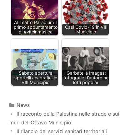
Al Teatro Palladium il
primo appuntamento
Casi Covid-19 in VIII
di #viteinmusica
Municipio
Sabato apertura
Garbatella Images:
sportelli anagrafici in
fotografie d’autore nei
VIII Municipio
lotti popolari
Categorie
News
Il racconto della Palestina nelle strade e sui
muri dell’Ottavo Municipio
Il rilancio dei servizi sanitari territoriali