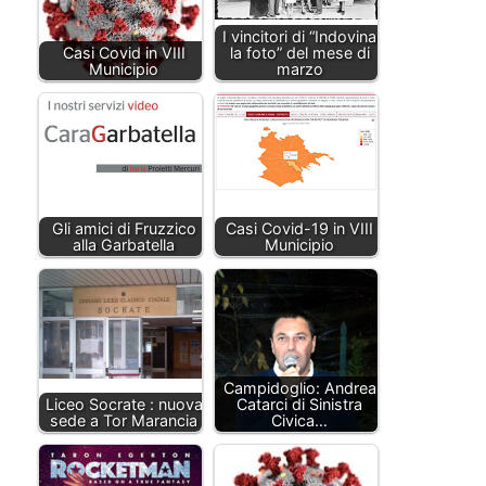
I vincitori di “Indovina
Casi Covid in VIII
la foto” del mese di
Municipio
marzo
Gli amici di Fruzzico
Casi Covid-19 in VIII
alla Garbatella
Municipio
Campidoglio: Andrea
Liceo Socrate : nuova
Catarci di Sinistra
sede a Tor Marancia
Civica…