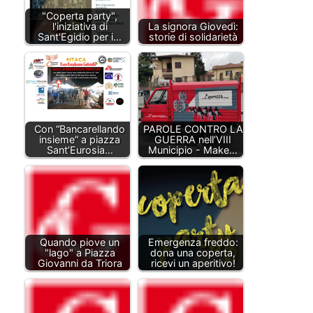
"Coperta party",
l'iniziativa di
La signora Giovedì:
Sant'Egidio per i…
storie di solidarietà
Con “Bancarellando
PAROLE CONTRO LA
insieme” a piazza
GUERRA nell’VIII
Sant’Eurosia…
Municipio - Make…
Quando piove un
Emergenza freddo:
"lago" a Piazza
dona una coperta,
Giovanni da Triora
ricevi un aperitivo!