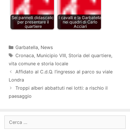
Sei pannelli didascalici
I cavalli e la Garbatella
per presentare il
nei quadri di Carlo
quartiere
Acciari
Categorie
Garbatella
,
News
Tag
Cronaca
,
Municipio VIII
,
Storia del quartiere
,
vita comune e storia locale
Affidato al C.d.Q. l’ingresso al parco su viale
Londra
Troppi alberi abbattuti nei lotti: a rischio il
paesaggio
Ricerca
per: