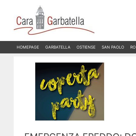
Vai
al
contenuto
HOMEPAGE
GARBATELLA
OSTIENSE
SAN PAOLO
RO