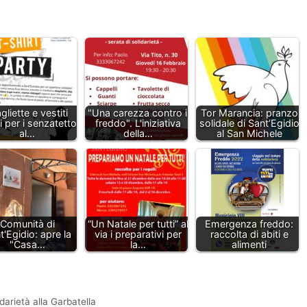
liette e vestiti
"Una carezza contro il
Tor Marancia: pranzo
i per i senzatetto
freddo". L'iniziativa
solidale di Sant’Egidio
al…
della…
al San Michele
Comunità di
“Un Natale per tutti” al
Emergenza freddo:
t'Egidio: apre la
via i preparativi per
raccolta di abiti e
"Casa…
la…
alimenti
darietà alla Garbatella