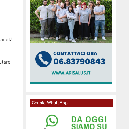
arietà
utare
Canale WhatsApp