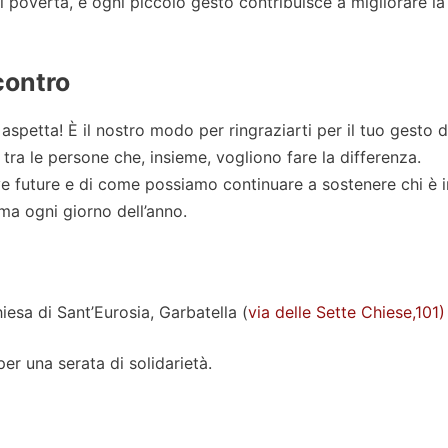
i povertà, e ogni piccolo gesto contribuisce a migliorare la 
contro
aspetta! È il nostro modo per ringraziarti per il tuo gesto d
tra le persone che, insieme, vogliono fare la differenza.
ive future e di come possiamo continuare a sostenere chi è i
ma ogni giorno dell’anno.
esa di Sant’Eurosia, Garbatella (
via delle Sette Chiese,101)
er una serata di solidarietà.