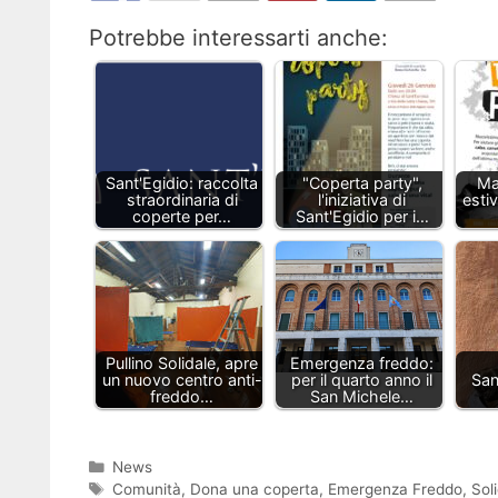
Potrebbe interessarti anche:
Sant'Egidio: raccolta
"Coperta party",
Mag
straordinaria di
l'iniziativa di
estiv
coperte per…
Sant'Egidio per i…
Pullino Solidale, apre
Emergenza freddo:
un nuovo centro anti-
per il quarto anno il
San
freddo…
San Michele…
Categorie
News
Tag
Comunità
,
Dona una coperta
,
Emergenza Freddo
,
Soli