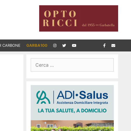
R CARBONE
GARBA100
Ricerca
per: