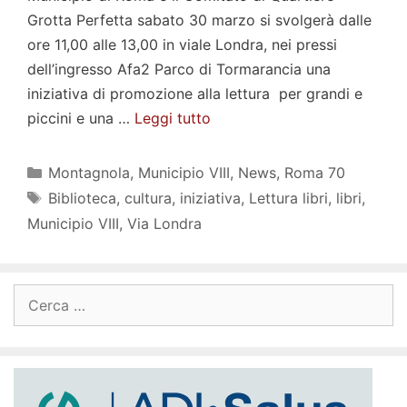
Grotta Perfetta sabato 30 marzo si svolgerà dalle
ore 11,00 alle 13,00 in viale Londra, nei pressi
dell’ingresso Afa2 Parco di Tormarancia una
iniziativa di promozione alla lettura per grandi e
piccini e una …
Leggi tutto
Categorie
Montagnola
,
Municipio VIII
,
News
,
Roma 70
Tag
Biblioteca
,
cultura
,
iniziativa
,
Lettura libri
,
libri
,
Municipio VIII
,
Via Londra
Ricerca
per: