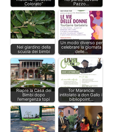
Colorato”
Pazzo…
Un modo diverso per
Nel giardino della
celebrare la giornata
scuola dei bimbi
delle…
Riapre la Casa dei
Tor Marancia:
Bimbi dopo
intitolato a don Gallo il
l’emergenza topi
bibliopoint…