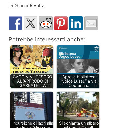
Di Gianni Rivolta
Potrebbe interessarti anche:
CACCIA AL TESORO
Apre la biblioteca
ALl’APPRODO DI
“Joice Lussu” a via
GARBATELLA
Costantino
Incursione di ladri alla
Si schianta un albero
materna “Girasole
nel parco Cavallo