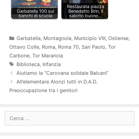
Restaurata piazza
Garbatella 100 sui
Benedetto Brin, il
banchi di scuola
salotto buono…
Categorie
Garbatella
,
Montagnola
,
Municipio VIII
,
Ostiense
,
Ottavo Colle
,
Roma
,
Roma 70
,
San Paolo
,
Tor
Carbone
,
Tor Marancia
Tag
Biblioteca
,
Infanzia
Aiutiamo la “Carovana solidale Balcani”
All’elementare Alonzi tutti in D.A.D.
Preoccupazione tra i genitori
Ricerca
per: