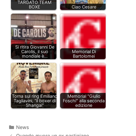
TARGATO TEAM
BOXE
Ciao Cesare
Si ritira Giovanni De
Carolis, il suo
Memorial Di
mondiale è…
Bartolomei
Torna sul ring Emiliano
Memorial "Giulio
Tagliavini, “il boxer di
Foschi" alla seconda
Shangai”
edizione
Categorie
News
Quando muore un ex partigiano