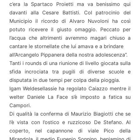
c’era la Spartaco Proietti ma va benissimo qui
davanti alla Cesare Battisti. Col patrocinio del
Municipio il ricordo di Alvaro Nuvoloni ha così
potuto ricevere il giusto omaggio. Peccato per
l’acqua che altrimenti avremmo magari chiuso a
cantare le stornellate che lui amava e a brindare
all’Arcangelo Pippanera della nostra adolescenza”.
Tanti i rounds di una riunione di livello giocata sulla
sfida incrociata tra pugili di diverse scuole e
disputata in due tempi per colpa della pioggia.
Igam Weldesellassie ha regolato Caiazzo mentre il
welter Daniele La Face s’è imposto a fatica su
Campori.
Di qualità la conferma di Maurizio Biagiotti che se
l’è vista con l’ostico e ruzzicoso De Stefano. Al
coperto, nel capannone di viale Pico della
Mirandola, il medio Eugenio Sonnino, beniamino di