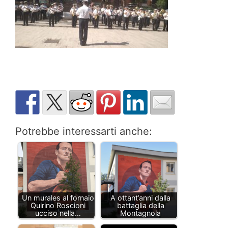
Potrebbe interessarti anche:
Un murales al fornaio
A ottant’anni dalla
Quirino Roscioni
battaglia della
ucciso nella…
Montagnola