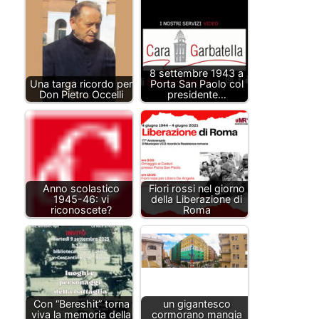
8 settembre 1943 a
Una targa ricordo per
Porta San Paolo col
Don Pietro Occelli
presidente…
Anno scolastico
Fiori rossi nel giorno
1945-46: vi
della Liberazione di
riconoscete?
Roma
Con “Bereshit” torna
un gigantesco
viva la memoria della
cormorano mangia