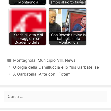
Montagnola
smog al Porto fluviale
Storie di lotta e di
Con Bereshit rivive la
coraggio in un
battaglia della
Quaderno della…
Montagnola
Categorie
Montagnola
,
Municipio VIII
,
News
Giorgia della Camilluccia e lo “ius Garbatellae”
A Garbatella l’Arte con i Totem
Ricerca
per: