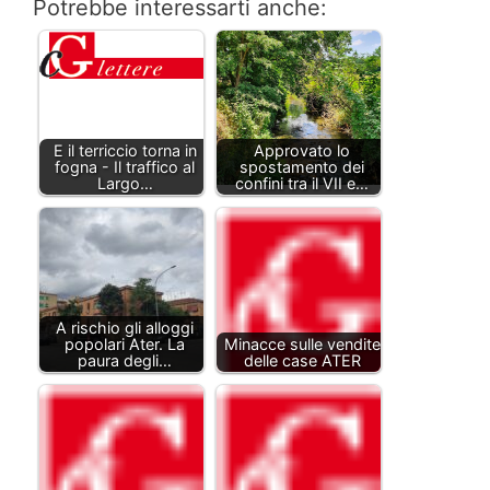
Potrebbe interessarti anche:
E il terriccio torna in
Approvato lo
fogna - Il traffico al
spostamento dei
Largo…
confini tra il VII e…
A rischio gli alloggi
popolari Ater. La
Minacce sulle vendite
paura degli…
delle case ATER