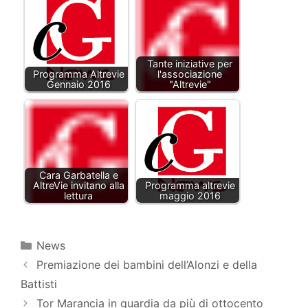
Tante iniziative per
Programma Altrevie
l'associazione
Gennaio 2016
"Altrevie"
Cara Garbatella e
AltreVie invitano alla
Programma altrevie
lettura
maggio 2016
Categorie
News
Premiazione dei bambini dell’Alonzi e della
Battisti
Tor Marancia in guardia da più di ottocento