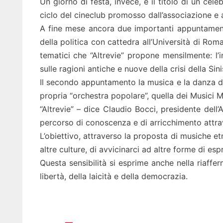
Un giorno di festa, invece, è il titolo di un cel
ciclo del cineclub promosso dall’associazione e
A fine mese ancora due importanti appuntamenti.
della politica con cattedra all’Università di Roma
tematici che “Altrevie” propone mensilmente: l
sulle ragioni antiche e nuove della crisi della Sinis
Il secondo appuntamento la musica e la danza del
propria “orchestra popolare”, quella dei Musici M
“Altrevie” – dice Claudio Bocci, presidente dell
percorso di conoscenza e di arricchimento attrave
L’obiettivo, attraverso la proposta di musiche et
altre culture, di avvicinarci ad altre forme di esp
Questa sensibilità si esprime anche nella riaffer
libertà, della laicità e della democrazia.