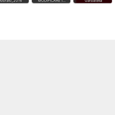
ebbraio_2016
MODIFICARE I…
Garbatella