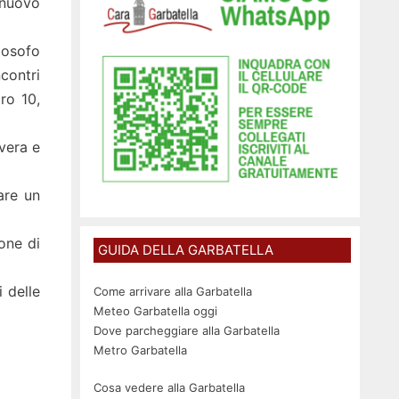
l nuovo
losofo
ncontri
ro 10,
vera e
are un
ione di
GUIDA DELLA GARBATELLA
 delle
Come arrivare alla Garbatella
Meteo Garbatella oggi
Dove parcheggiare alla Garbatella
Metro Garbatella
Cosa vedere alla Garbatella