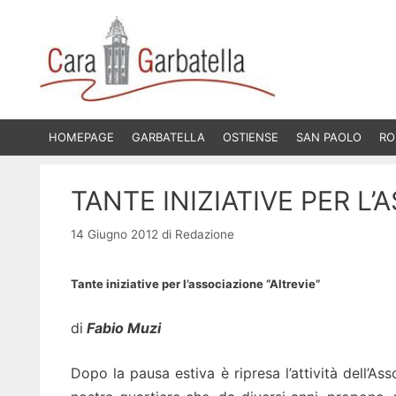
Vai
al
contenuto
HOMEPAGE
GARBATELLA
OSTIENSE
SAN PAOLO
RO
TANTE INIZIATIVE PER L’
14 Giugno 2012
di
Redazione
Tante iniziative per l’associazione “Altrevie”
di
Fabio Muzi
Dopo la pausa estiva è ripresa l’attività dell’Ass