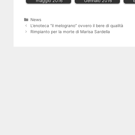
maggio 2016
Gennaio 2016
Categorie
News
L’enoteca “il melograno” ovvero il bere di qualità
Rimpianto per la morte di Marisa Sardella