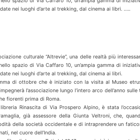
 nello spazio di Via Caffaro 10, un’ampia gamma di iniziati
ate nei luoghi d’arte al trekking, dal cinema ai libri. …..
ociazione culturale “Altrevie”, una delle realtà più interessa
 nello spazio di Via Caffaro 10, un’ampia gamma di iniziati
date nei luoghi d’arte al trekking, dal cinema ai libri.
mma di ottobre che è iniziato con la visita al Museo etru
impegnerà l’associazione lungo l’intero arco dell’anno sulle
che fiorenti prima di Roma.
libreria Rinascita di Via Prospero Alpino, è stata l’occasi
Gramaglia, già assessore della Giunta Veltroni, che, quan
dità della società occidentale e di intraprendere un fatic
i, nel cuore dell’India.