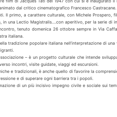
ebre film di Jacques Tati del 1947 con cui si è inaugurato i
 animato dal critico cinematografico Francesco Castracane.
 Il primo, a carattere culturale, con Michele Prospero, fi
, in una Lectio Magistralis….con aperitivo, per la serie di i
’incontro, tenuto domenica 26 ottobre sempre in Via Caffa
tra italiana.
la tradizione popolare italiana nell’interpretazione di una 
igranti.
’Associazione – è un progetto culturale che intende svilupp
rso incontri, visite guidate, viaggi ed escursioni.
niche e tradizionali, è anche quello di favorire la comprens
ressione e di superare ogni barriera tra i popoli.
mazione di un più incisivo impegno civile e sociale sui temi