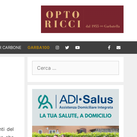
R CARBONE
GARBA100
Ricerca
per:
nti del