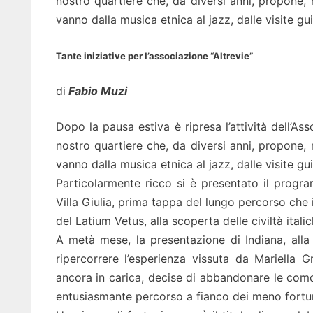
nostro quartiere che, da diversi anni, propone,
vanno dalla musica etnica al jazz, dalle visite guid
Tante iniziative per l’associazione “Altrevie”
di
Fabio Muzi
Dopo la pausa estiva è ripresa l’attività dell’Ass
nostro quartiere che, da diversi anni, propone,
vanno dalla musica etnica al jazz, dalle visite gui
Particolarmente ricco si è presentato il progra
Villa Giulia, prima tappa del lungo percorso che 
del Latium Vetus, alla scoperta delle civiltà itali
A metà mese, la presentazione di Indiana, alla 
ripercorrere l’esperienza vissuta da Mariella 
ancora in carica, decise di abbandonare le como
entusiasmante percorso a fianco dei meno fortunat