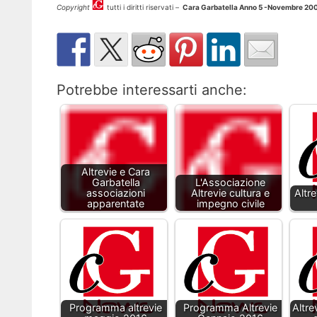
Copyright
tutti i diritti riservati –
Cara Garbatella Anno 5 -Novembre 20
Potrebbe interessarti anche:
Altrevie e Cara
Garbatella
L'Associazione
associazioni
Altrevie cultura e
Altr
apparentate
impegno civile
Programma altrevie
Programma Altrevie
Altr