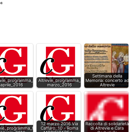
08
Settimana della
evie_programma_
Altrevie_programma_
Memoria: concerto ad
aprile_2016
marzo_2016
Altrevie
12 marzo 2016 Via
Raccolta di solidarietà
evie_programma_f
Caffaro, 10 – Roma
di Altrevie e Cara