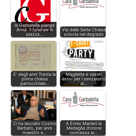
la Garbatella piange
Anna. Il funerale in
Via delle Sette Chiese
piazza…
scivola nel degrado
E’ degli anni Trenta la
Magliette e vestiti
prima chiesa
estivi per i senzatetto
parrocchiale…
al…
Ci ha lasciato Cosmo
A Ennio Mariani la
Barbato, per anni
Medaglia d’onore
maestro e…
concessa ai…