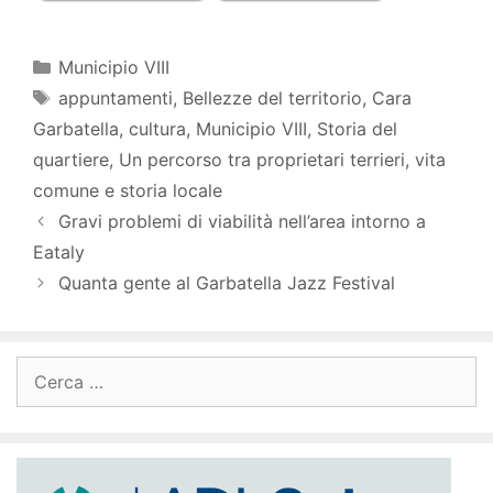
Categorie
Municipio VIII
Tag
appuntamenti
,
Bellezze del territorio
,
Cara
Garbatella
,
cultura
,
Municipio VIII
,
Storia del
quartiere
,
Un percorso tra proprietari terrieri
,
vita
comune e storia locale
Gravi problemi di viabilità nell’area intorno a
Eataly
Quanta gente al Garbatella Jazz Festival
Ricerca
per: