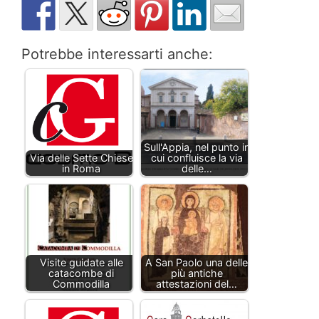
Potrebbe interessarti anche:
Sull'Appia, nel punto in
Via delle Sette Chiese
cui confluisce la via
in Roma
delle…
Visite guidate alle
A San Paolo una delle
catacombe di
più antiche
Commodilla
attestazioni del…