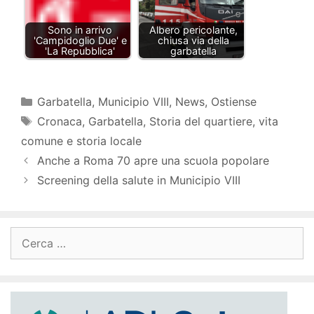
Sono in arrivo
Albero pericolante,
'Campidoglio Due' e
chiusa via della
'La Repubblica'
garbatella
Categorie
Garbatella
,
Municipio VIII
,
News
,
Ostiense
Tag
Cronaca
,
Garbatella
,
Storia del quartiere
,
vita
comune e storia locale
Anche a Roma 70 apre una scuola popolare
Screening della salute in Municipio VIII
Ricerca
per: