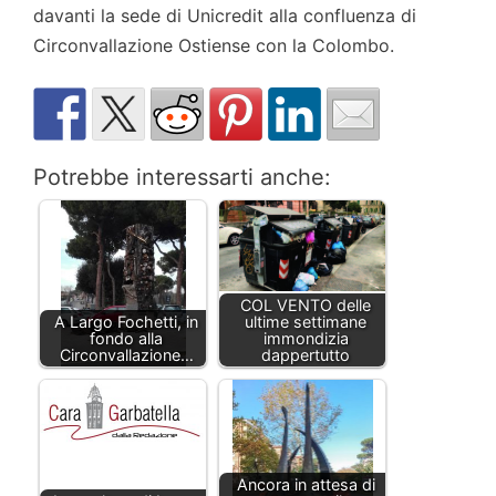
davanti la sede di Unicredit alla confluenza di
Circonvallazione Ostiense con la Colombo.
Potrebbe interessarti anche:
COL VENTO delle
A Largo Fochetti, in
ultime settimane
fondo alla
immondizia
Circonvallazione…
dappertutto
Ancora in attesa di