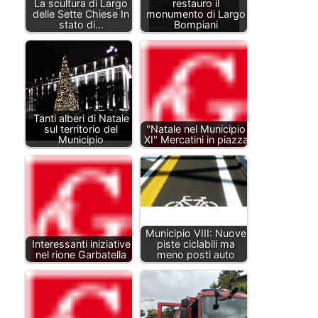
La scultura di Largo
restauro il
delle Sette Chiese In
monumento di Largo
stato di…
Bompiani
Tanti alberi di Natale
sul territorio del
"Natale nel Municipio
Municipio
XI" Mercatini in piazza
Municipio VIII: Nuove
Interessanti iniziative
piste ciclabili ma
nel rione Garbatella
meno posti auto