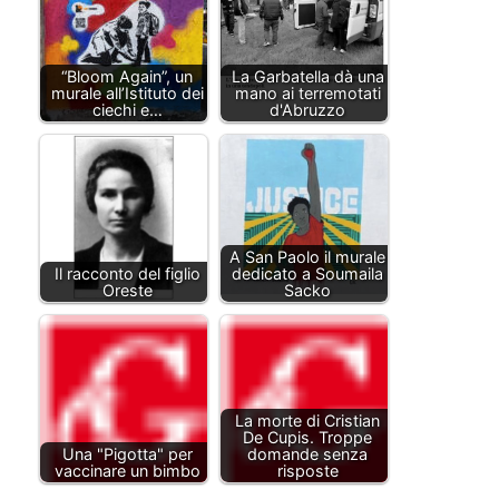
“Bloom Again”, un
La Garbatella dà una
murale all’Istituto dei
mano ai terremotati
ciechi e…
d'Abruzzo
A San Paolo il murale
Il racconto del figlio
dedicato a Soumaila
Oreste
Sacko
La morte di Cristian
De Cupis. Troppe
Una "Pigotta" per
domande senza
vaccinare un bimbo
risposte