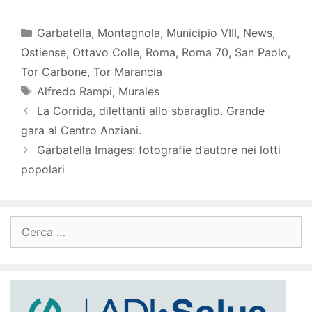
Categorie
Garbatella
,
Montagnola
,
Municipio VIII
,
News
,
Ostiense
,
Ottavo Colle
,
Roma
,
Roma 70
,
San Paolo
,
Tor Carbone
,
Tor Marancia
Tag
Alfredo Rampi
,
Murales
La Corrida, dilettanti allo sbaraglio. Grande
gara al Centro Anziani.
Garbatella Images: fotografie d’autore nei lotti
popolari
Ricerca
per: