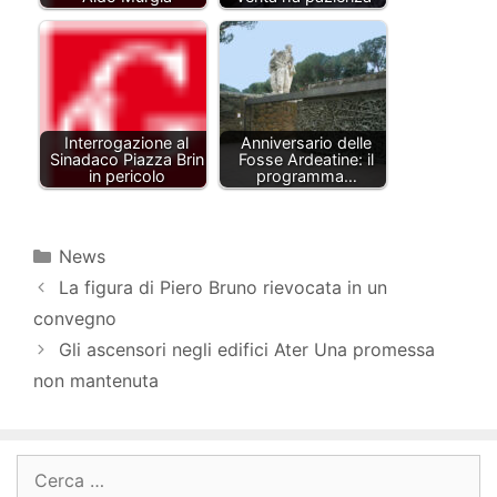
Interrogazione al
Anniversario delle
Sinadaco Piazza Brin
Fosse Ardeatine: il
in pericolo
programma…
Categorie
News
La figura di Piero Bruno rievocata in un
convegno
Gli ascensori negli edifici Ater Una promessa
non mantenuta
Ricerca
per: