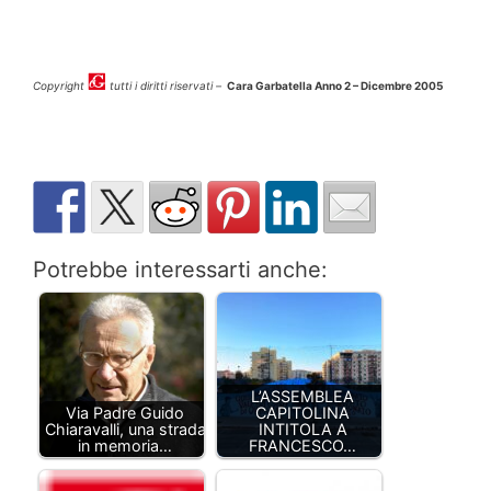
Copyright
tutti i diritti riservati –
Cara Garbatella Anno 2 – Dicembre 2005
Potrebbe interessarti anche:
L’ASSEMBLEA
Via Padre Guido
CAPITOLINA
Chiaravalli, una strada
INTITOLA A
in memoria…
FRANCESCO…