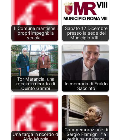
Il Comune mantiene i
Sabato 12 Dicembre
propri impegni: la
presso la sede del
scuola…
Municipio VIII…
Tor Marancia: una
roccia in ricordo di
In memoria di Eraldo
Quinto Gambi
Saccinto
Commemorazione di
Una targa in ricordo di
Sergio Flamigni: “la
Aldo Murgia
verità ha pazienza”