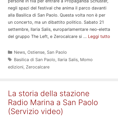
persone in fila per entrare a Propaganda Schuster,
negli spazi del festival che anima il parco davanti
alla Basilica di San Paolo. Questa volta non è per
un concerto, ma un dibattito politico. Sabato 21
settembre, Ilaria Salis, europarlamentare neo-eletta
del gruppo The Left, e Zerocalcare si …
Leggi tutto
Categorie
News
,
Ostiense
,
San Paolo
Tag
Basilica di San Paolo
,
Ilaria Salis
,
Momo
edizioni
,
Zerocalcare
La storia della stazione
Radio Marina a San Paolo
(Servizio video)