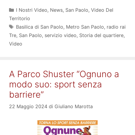
Categorie
I Nostri Video
,
News
,
San Paolo
,
Video Del
Territorio
Tag
Basilica di San Paolo
,
Metro San Paolo
,
radio rai
Tre
,
San Paolo
,
servizio video
,
Storia del quartiere
,
Video
A Parco Shuster “Ognuno a
modo suo: sport senza
barriere”
22 Maggio 2024
di
Giuliano Marotta