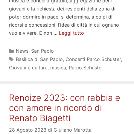
musica e concerti gratuiti, aggregazione per i
giovani e la richiesta dei residenti della zona di
poter dormire in pace, si determina, a colpi di
ricorsi e concessioni, l’idea di città in cui ognuno
vuole vivere. E non …
Leggi tutto
Categorie
News
,
San Paolo
Tag
Basilica di San Paolo
,
Concerti Parco Schuster
,
Giovani e cultura
,
musica
,
Parco Schuster
Renoize 2023: con rabbia e
con amore in ricordo di
Renato Biagetti
28 Agosto 2023
di
Giuliano Marotta