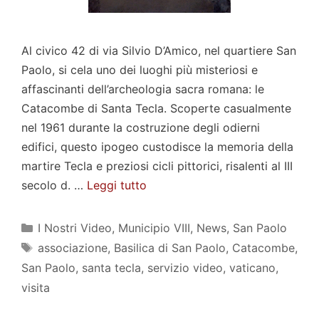
Al civico 42 di via Silvio D’Amico, nel quartiere San
Paolo, si cela uno dei luoghi più misteriosi e
affascinanti dell’archeologia sacra romana: le
Catacombe di Santa Tecla. Scoperte casualmente
nel 1961 durante la costruzione degli odierni
edifici, questo ipogeo custodisce la memoria della
martire Tecla e preziosi cicli pittorici, risalenti al III
secolo d. …
Leggi tutto
Categorie
I Nostri Video
,
Municipio VIII
,
News
,
San Paolo
Tag
associazione
,
Basilica di San Paolo
,
Catacombe
,
San Paolo
,
santa tecla
,
servizio video
,
vaticano
,
visita