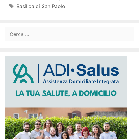
Tag
Basilica di San Paolo
Ricerca
per: