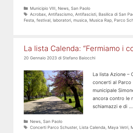
Categorie
Municipio VIII
,
News
,
San Paolo
Tag
Acrobax
,
Antifascismo
,
Antifascisti
,
Basilica di San Pa
Festa
,
festival
,
laboratori
,
musica
,
Musica Rap
,
Parco Sch
La lista Calenda: “Fermiamo i c
20 Gennaio 2023
di
Stefano Baiocchi
La lista Azione – 
concerti al Parco 
municipale Simone
ancora contro le m
schiamazzi e di 
Categorie
News
,
San Paolo
Tag
Concerti Parco Schuster
,
Lista Calenda
,
Maya Vetri
,
M