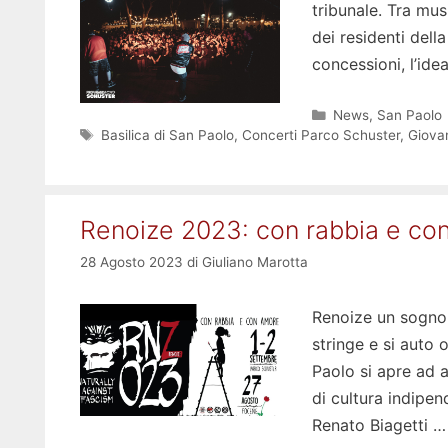
tribunale. Tra mus
dei residenti dell
concessioni, l’ide
Categorie
News
,
San Paolo
Tag
Basilica di San Paolo
,
Concerti Parco Schuster
,
Giovan
Renoize 2023: con rabbia e con 
28 Agosto 2023
di
Giuliano Marotta
Renoize un sogno 
stringe e si auto 
Paolo si apre ad a
di cultura indipen
Renato Biagetti 