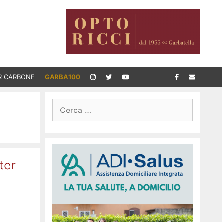
R CARBONE
GARBA100
Ricerca
per:
ter
l