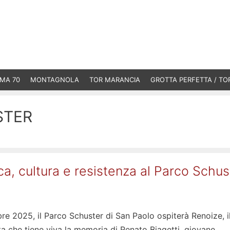
MA 70
MONTAGNOLA
TOR MARANCIA
GROTTA PERFETTA / TO
STER
ca, cultura e resistenza al Parco Schus
re 2025, il Parco Schuster di San Paolo ospiterà Renoize, i
sta che tiene viva la memoria di Renato Biagetti, giovane