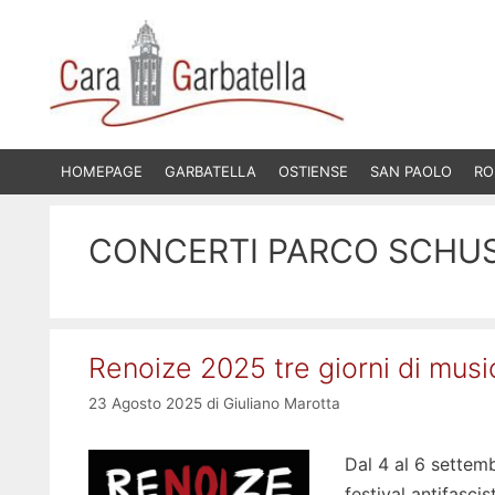
Vai
al
contenuto
HOMEPAGE
GARBATELLA
OSTIENSE
SAN PAOLO
RO
CONCERTI PARCO SCHU
Renoize 2025 tre giorni di musi
23 Agosto 2025
di
Giuliano Marotta
Dal 4 al 6 settemb
festival antifasci