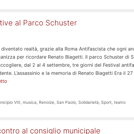
ative al Parco Schuster
diventato realtà, grazie alla Roma Antifascista che ogni an
ganizza per ricordare Renato Biagetti. Il parco Schuster di 
ccogliere, dal 2 al 4 settembre, tre giorni del Festival antif
dente. L’assassinio e la memoria di Renato Biagetti Era il 27
utto
nicipio VIII
,
musica
,
Renoize
,
San Paolo
,
Solidarietà
,
Sport
,
teatro
contro al consiglio municipale