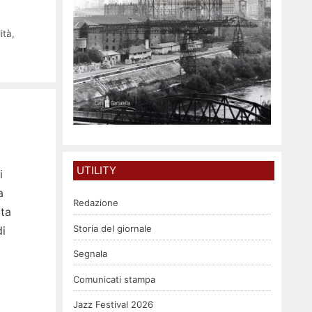
ità
,
UTILITY
i
a
Redazione
ta
Storia del giornale
di
Segnala
Comunicati stampa
Jazz Festival 2026