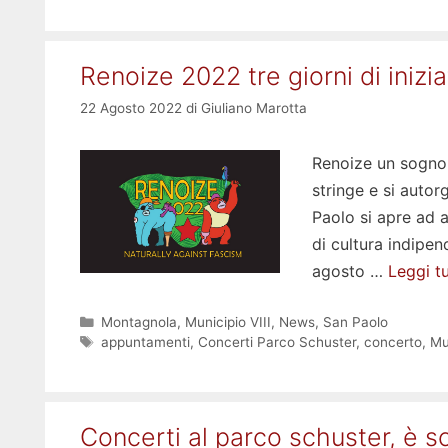
Renoize 2022 tre giorni di inizi
22 Agosto 2022
di
Giuliano Marotta
Renoize un sogno 
stringe e si autor
Paolo si apre ad a
di cultura indipen
agosto …
Leggi t
Categorie
Montagnola
,
Municipio VIII
,
News
,
San Paolo
Tag
appuntamenti
,
Concerti Parco Schuster
,
concerto
,
Mu
Concerti al parco schuster, è s