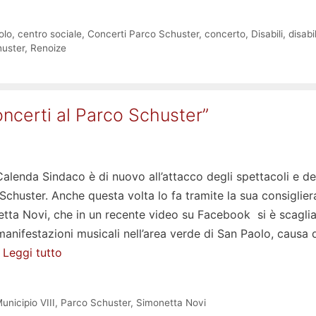
olo
,
centro sociale
,
Concerti Parco Schuster
,
concerto
,
Disabili
,
disabil
uster
,
Renoize
oncerti al Parco Schuster”
Calenda Sindaco è di nuovo all’attacco degli spettacoli e de
Schuster. Anche questa volta lo fa tramite la sua consiglier
tta Novi, che in un recente video su Facebook si è scaglia
anifestazioni musicali nell’area verde di San Paolo, causa 
…
Leggi tutto
unicipio VIII
,
Parco Schuster
,
Simonetta Novi