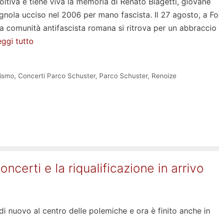
oltiva e tiene viva la memoria di Renato Biagetti, giovane
nola ucciso nel 2006 per mano fascista. Il 27 agosto, a Fo
a comunità antifascista romana si ritrova per un abbraccio
ggi tutto
cismo
,
Concerti Parco Schuster
,
Parco Schuster
,
Renoize
ncerti e la riqualificazione in arrivo
i nuovo al centro delle polemiche e ora è finito anche in