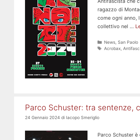
Antifascista che c
ragazzo di Montag
come ogni anno, l
collettivo nel …
Le
Categorie
News
,
San Paolo
Tag
Acrobax
,
Antifas
Parco Schuster: tra sentenze, co
24 Gennaio 2024
di
Iacopo Smeriglio
Parco Schuster è d