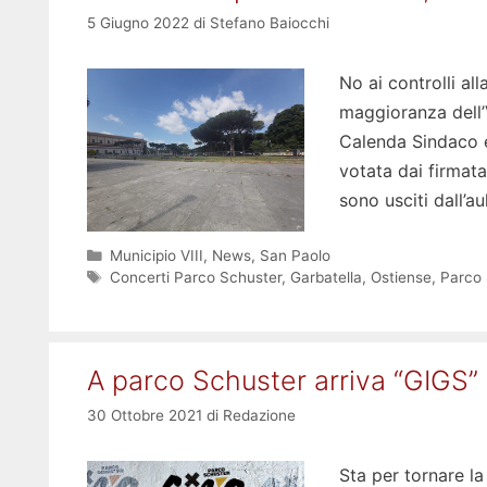
5 Giugno 2022
di
Stefano Baiocchi
No ai controlli al
maggioranza dell’
Calenda Sindaco e
votata dai firmata
sono usciti dall’a
Categorie
Municipio VIII
,
News
,
San Paolo
Tag
Concerti Parco Schuster
,
Garbatella
,
Ostiense
,
Parco 
A parco Schuster arriva “GIGS”
30 Ottobre 2021
di
Redazione
Sta per tornare la