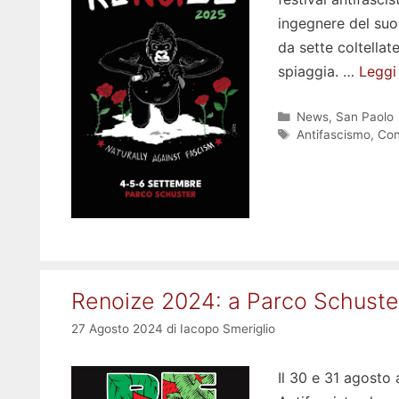
ingegnere del suo
da sette coltellat
spiaggia. …
Leggi
Categorie
News
,
San Paolo
Tag
Antifascismo
,
Con
Renoize 2024: a Parco Schuster
27 Agosto 2024
di
Iacopo Smeriglio
Il 30 e 31 agosto 