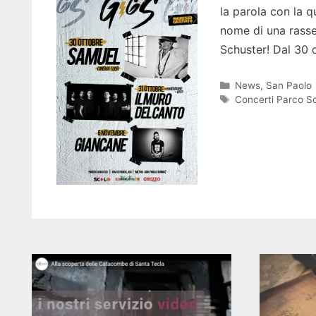
la parola con la qu
nome di una rasse
Schuster! Dal 30 o
Categorie
News
,
San Paolo
Tag
Concerti Parco S