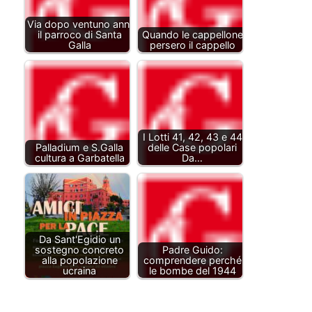
Via dopo ventuno anni
il parroco di Santa
Quando le cappellone
Galla
persero il cappello
I Lotti 41, 42, 43 e 44
Palladium e S.Galla
delle Case popolari
cultura a Garbatella
Da…
Da Sant'Egidio un
sostegno concreto
Padre Guido:
alla popolazione
comprendere perché
ucraina
le bombe del 1944