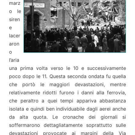
marz
o le
siren
e
lacer
aron
o
l’aria
una prima volta verso le 10 e successivamente
poco dopo le 11. Questa seconda ondata fu quella
che portò le maggiori devastazioni, mentre
relativamente ridotti furono i danni alla ferrovia,
che peraltro a quei tempi appariva abbastanza
isolata e quindi ben individuabile dagli aerei anche
da alta quota. Le cronache dei giornali si
soffermarono dettagliatamente soprattutto sulle
devastazioni provocate ai margini della Via