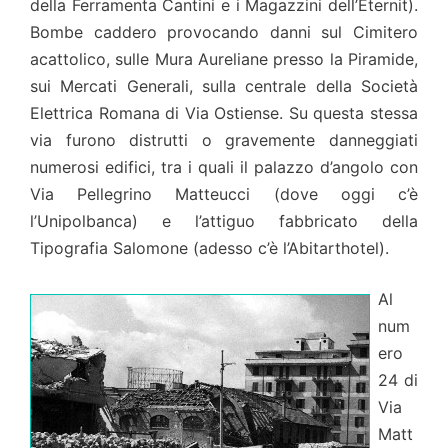
della Ferramenta Cantini e i Magazzini dell’Eternit).
Bombe caddero provocando danni sul Cimitero
acattolico, sulle Mura Aureliane presso la Piramide,
sui Mercati Generali, sulla centrale della Società
Elettrica Romana di Via Ostiense. Su questa stessa
via furono distrutti o gravemente danneggiati
numerosi edifici, tra i quali il palazzo d’angolo con
Via Pellegrino Matteucci (dove oggi c’è
l’Unipolbanca) e l’attiguo fabbricato della
Tipografia Salomone (adesso c’è l’Abitarthotel).
Al
num
ero
24 di
Via
Matt