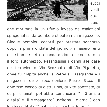
eucci
venti
due
pers
one morirono in un rifugio invaso da esalazioni
sprigionatesi da bombole stipate in un magazzino.
Cinque pompieri accorsi per prestare soccorso
dopo la prima ondata del giorno 7 rimasero feriti
dalle bombe della seconda ondata che centrarono
il loro automezzo. Pesantissimi i danni alle case
dei ferrovieri di Via Benzoni e di Via Pigafetta,
dove fu colpita anche la Vetreria Casagrande e i
magazzini dello spedizioniere Pietro Sicco. Il
doloroso elenco di distruzioni, di vite spezzate, di
corpi dilaniati potrebbe continuare. “Il Giornale
d’Italia” e “Il Messaggero” uscirono il giorno 8 con
lo stesso titolo: “Centinaia di morti e di feriti”.