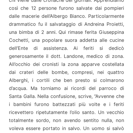
chi viene dalle cronache dei giornali. Apprendiamo
così che 12 persone furono salvate dai pompieri
dalle macerie dell’Albergo Bianco. Particolarmente
drammatico fu il salvataggio di Andreina Proietti,
una bimba di 2 anni. Qui rimase ferita Giuseppina
Cochetti, una popolare suora addetta alle cucine
dell’Ente di assistenza. Ai feriti si dedicò
generosamente il dott. Landone, medico di zona.
All’occhio dei cronisti la zona apparve costellata
dai crateri delle bombe, compresi, nei quattro
Alberghi, i cortili che ben presto si colmarono
d’acqua. Ma torniamo ai ricordi del parroco di
Santa Galla. Nella confusione, scrive, “Avvenne che
i bambini furono battezzati più volte e i feriti
ricevettero ripetutamente l’olio santo. Un vecchio
totalmente sordo, non avendo sentito nulla, non
voleva essere portato in salvo. Un uomo si salvò