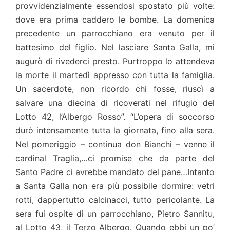
provvidenzialmente essendosi spostato più volte:
dove era prima caddero le bombe. La domenica
precedente un parrocchiano era venuto per il
battesimo del figlio. Nel lasciare Santa Galla, mi
augurò di rivederci presto. Purtroppo lo attendeva
la morte il martedì appresso con tutta la famiglia.
Un sacerdote, non ricordo chi fosse, riuscì a
salvare una diecina di ricoverati nel rifugio del
Lotto 42, l’Albergo Rosso”. “L’opera di soccorso
durò intensamente tutta la giornata, fino alla sera.
Nel pomeriggio – continua don Bianchi – venne il
cardinal Traglia,…ci promise che da parte del
Santo Padre ci avrebbe mandato del pane…Intanto
a Santa Galla non era più possibile dormire: vetri
rotti, dappertutto calcinacci, tutto pericolante. La
sera fui ospite di un parrocchiano, Pietro Sannitu,
al Lotto 43, il Terzo Albergo. Quando ebbi un po’