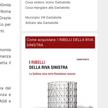
Cosa vedere vicino Garbatella
00mila
Cosa mangiare alla Garbatella
i Roma
Grazie
Municipio VIII Garbatella
Abitare alla Garbatella
co per
ti.
Come acquistare: I RIBELLI DELLA RIVA
SINISTRA
onomia
inanza
tta il
ma del
enza e
MAG6 e