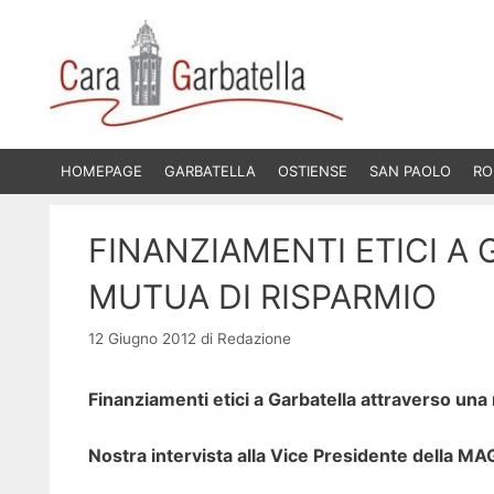
Vai
al
contenuto
HOMEPAGE
GARBATELLA
OSTIENSE
SAN PAOLO
RO
FINANZIAMENTI ETICI A
MUTUA DI RISPARMIO
12 Giugno 2012
di
Redazione
Finanziamenti etici a Garbatella attraverso una
Nostra intervista alla Vice Presidente della 