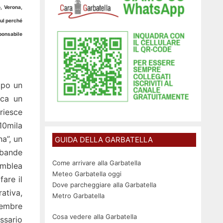
, Verona,
sul perché
sponsabile
opo un
rca un
iesce
 10mila
a”, un
GUIDA DELLA GARBATELLA
 bande
Come arrivare alla Garbatella
emblea
Meteo Garbatella oggi
are il
Dove parcheggiare alla Garbatella
ativa,
Metro Garbatella
vembre
Cosa vedere alla Garbatella
ssario