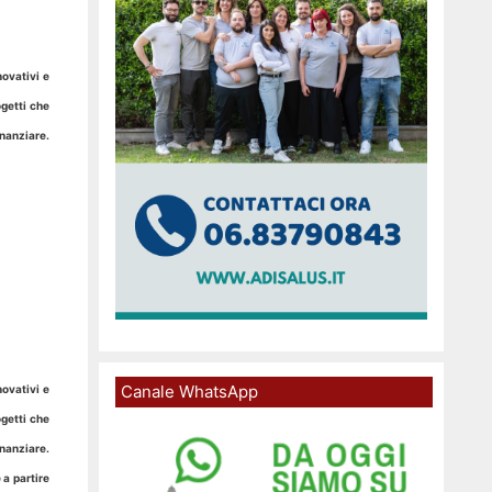
ovativi e
ogetti che
inanziare.
Canale WhatsApp
ovativi e
ogetti che
inanziare.
 a partire