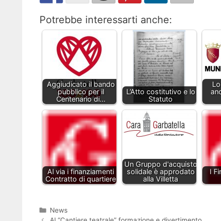
Potrebbe interessarti anche:
Aggiudicato il bando
Lo
pubblico per il
L’Atto costitutivo e lo
anc
Centenario di…
Statuto
Un Gruppo d'acquisto
Al via i finanziamenti
solidale è approdato
I F
Contratto di quartiere
alla Villetta
Categorie
News
Al “Cantiere teatrale” formazione e divertimento