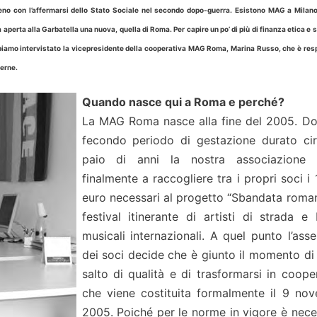
no con l’affermarsi dello Stato Sociale nel secondo dopo-guerra. Esistono MAG a Milano
aperta alla Garbatella una nuova, quella di Roma. Per capire un po’ di più di finanza etica e 
, abbiamo intervistato la vicepresidente della cooperativa MAG Roma, Marina Russo, che è re
terne.
Quando nasce qui a Roma e perché?
La MAG Roma nasce alla fine del 2005. D
fecondo periodo di gestazione durato ci
paio di anni la nostra associazione r
finalmente a raccogliere tra i propri soci i
euro necessari al progetto “Sbandata roman
festival itinerante di artisti di strada e
musicali internazionali. A quel punto l’ass
dei soci decide che è giunto il momento di f
salto di qualità e di trasformarsi in cooper
che viene costituita formalmente il 9 no
2005. Poiché per le norme in vigore è nece