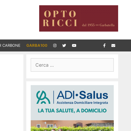
R CARBONE
GARBA100
Ricerca
per: