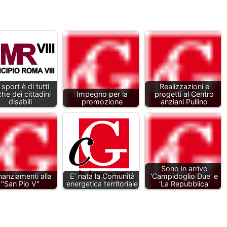
 sport è di tutti
Realizzazioni e
he dei cittadini
Impegno per la
progetti al Centro
disabili
promozione
anziani Pullino
Sono in arrivo
inanziamenti alla
E’ nata la Comunità
'Campidoglio Due' e
"San Pio V"
energetica territoriale
'La Repubblica'