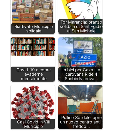
Tor Marancia: pranzo
Riattivato Municipio
solidale di Sant’Egidio
solidale
al San Michele
Covid-19 e come
In bici per Gaza. La
evaderne
carovana Ride 4
mentalmente
Sunbirds arriva…
Pullino Solidale, apre
Casi Covid in VIII
un nuovo centro anti-
Municipio
freddo…