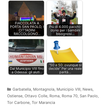
FIACCOLATA A
PORTA SAN PAOLO, I
Più di 4.000 pacchi-
CITTADINI
dono per i bambini
RACCOLGONO…
bisognosi…
“50 e 50: ovunque si
Dal Municipio VIII fino
decide” Per una reale
a Odessa: gli aiuti…
parità…
Categorie
Garbatella
,
Montagnola
,
Municipio VIII
,
News
,
Ostiense
,
Ottavo Colle
,
Roma
,
Roma 70
,
San Paolo
,
Tor Carbone
,
Tor Marancia