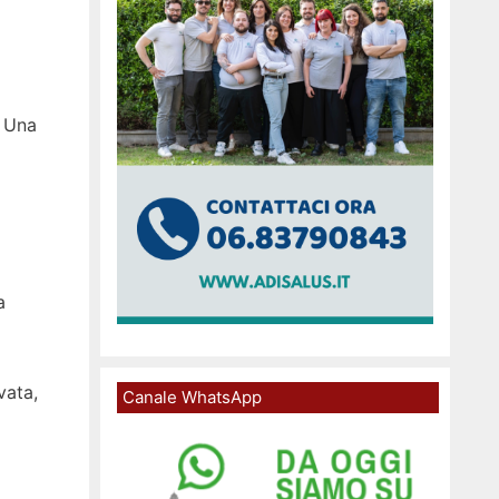
. Una
a
vata,
Canale WhatsApp