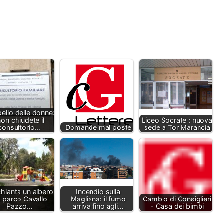
pello delle donne:
non chiudete il
Liceo Socrate : nuova
consultorio…
Domande mal poste
sede a Tor Marancia
chianta un albero
Incendio sulla
l parco Cavallo
Magliana: il fumo
Cambio di Consiglieri
Pazzo…
arriva fino agli…
- Casa dei bimbi