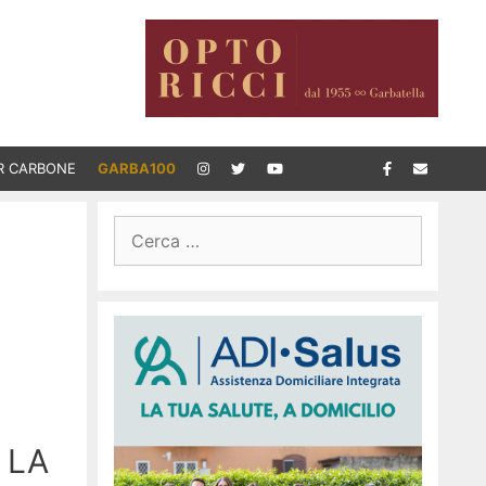
R CARBONE
GARBA100
Ricerca
per:
 LA