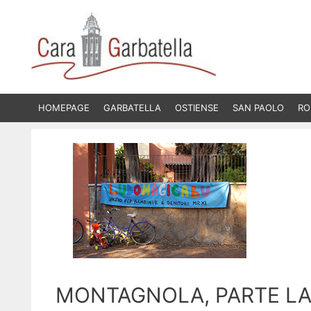
Vai
al
contenuto
HOMEPAGE
GARBATELLA
OSTIENSE
SAN PAOLO
RO
MONTAGNOLA, PARTE LA 