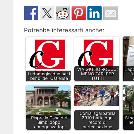
Potrebbe interessarti anche:
VIA GIULIO ROCCO:
L'ap
Ludomagicadue per i
MENO TARI PER
"
bimbi dell'Ostiense
TUTTI
Corriallagarbatella
Riapre la Casa dei
2019 batte ogni
Si s
Bimbi dopo
record di
ne
l’emergenza topi
partecipazione