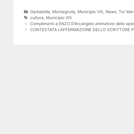
Categorie
Garbatella
,
Montagnola
,
Municipio VIII
,
News
,
Tor Mar
Tag
cultura
,
Municipio VIII
Complimenti a ENZO D’Arcangelo animatore dello sport
CONTESTATA L’AFFERMAZIONE DELLO SCRITTORE 