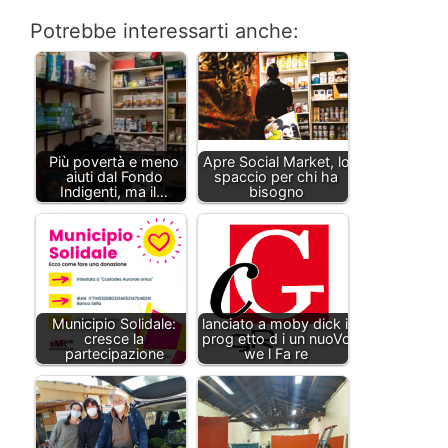
Potrebbe interessarti anche:
Più povertà e meno
Apre Social Market, lo
aiuti dal Fondo
spaccio per chi ha
Indigenti, ma il…
bisogno
Municipio Solidale:
lanciato a moby dick il
cresce la
prog etto d i un nuoVo
partecipazione
we l Fa re