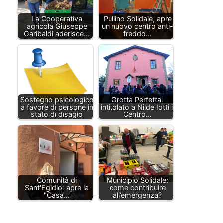
La Cooperativa
Pullino Solidale, apre
agricola Giuseppe
un nuovo centro anti-
Garibaldi aderisce…
freddo…
Sostegno psicologico
Grotta Perfetta:
a favore di persone in
intitolato a Nilde Iotti il
stato di disagio
Centro…
Comunità di
Municipio Solidale:
Sant'Egidio: apre la
come contribuire
"Casa…
all’emergenza?