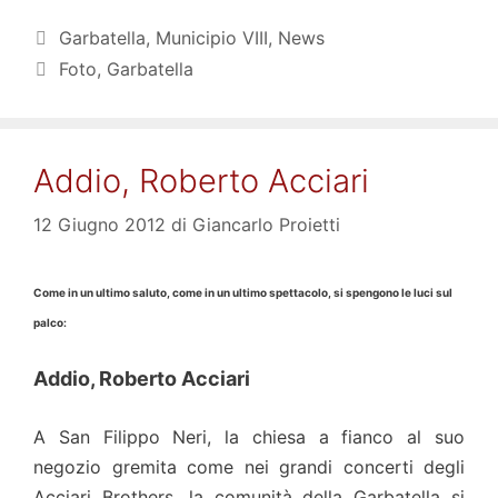
Categorie
Garbatella
,
Municipio VIII
,
News
Tag
Foto
,
Garbatella
Addio, Roberto Acciari
12 Giugno 2012
di
Giancarlo Proietti
Come in un ultimo saluto, come in un ultimo spettacolo, si spengono le luci sul
palco:
Addio, Roberto Acciari
A San Filippo Neri, la chiesa a fianco al suo
negozio gremita come nei grandi concerti degli
Acciari Brothers, la comunità della Garbatella si