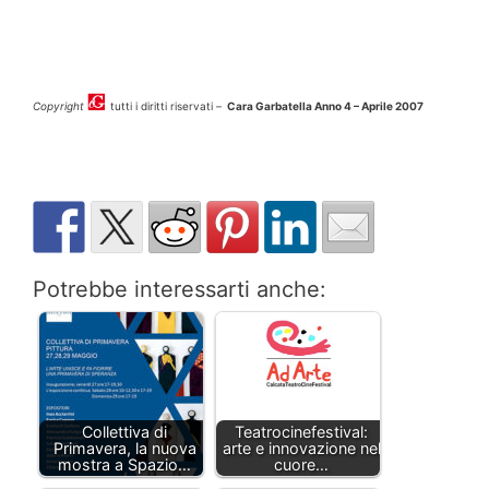
Copyright
tutti i diritti riservati –
Cara Garbatella Anno 4 – Aprile 2007
Potrebbe interessarti anche:
Collettiva di
Teatrocinefestival:
Primavera, la nuova
arte e innovazione nel
mostra a Spazio…
cuore…