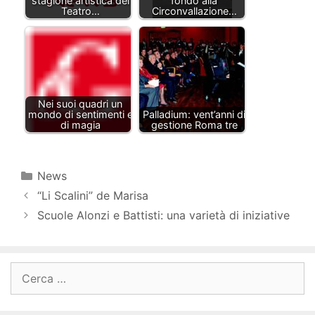
stagione artistica del
fondo alla
Teatro…
Circonvallazione…
Nei suoi quadri un
mondo di sentimenti e
Palladium: vent’anni di
di magia
gestione Roma tre
Categorie
News
“Li Scalini” de Marisa
Scuole Alonzi e Battisti: una varietà di iniziative
Ricerca
per: