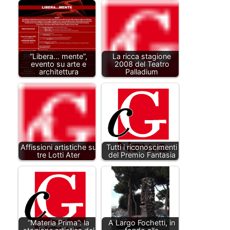
“Libera... mente”,
La ricca stagione
evento su arte e
2008 del Teatro
architettura
Palladium
Affissioni artistiche su
Tutti i riconoscimenti
tre Lotti Ater
del Premio Fantasia
“Materia Prima”: la
A Largo Fochetti, in