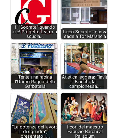
Il "Socrate" quando
c'è! Progetto teatro a
Liceo Socrate : nuova
scuola…
sede a Tor Marancia
Tenta una rapina
Atletica leggera: Flavia
l’Uomo Ragno della
Bianchi, la
Garbatella
campionessa…
“La potenza del lavoro
I cori del maestro
di squadra”,
Fabrizio Barchi al
presentato il…
Palladium