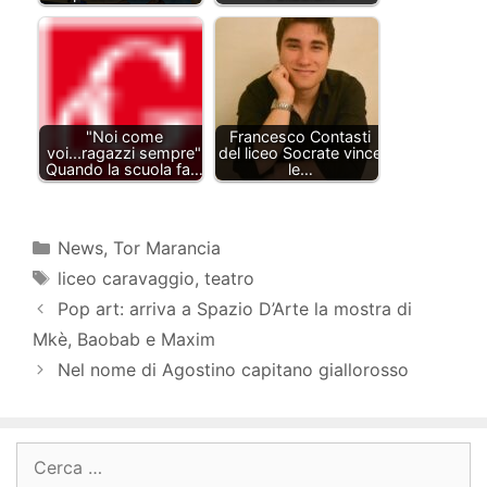
"Noi come
Francesco Contasti
voi...ragazzi sempre"
del liceo Socrate vince
Quando la scuola fa…
le…
Categorie
News
,
Tor Marancia
Tag
liceo caravaggio
,
teatro
Pop art: arriva a Spazio D’Arte la mostra di
Mkè, Baobab e Maxim
Nel nome di Agostino capitano giallorosso
Ricerca
per: