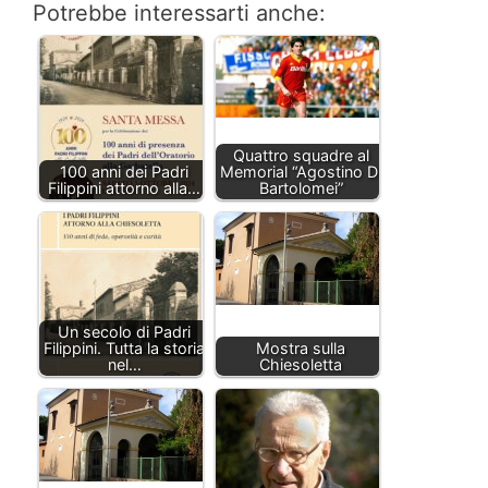
Potrebbe interessarti anche:
Quattro squadre al
100 anni dei Padri
Memorial “Agostino Di
Filippini attorno alla…
Bartolomei”
Un secolo di Padri
Filippini. Tutta la storia
Mostra sulla
nel…
Chiesoletta