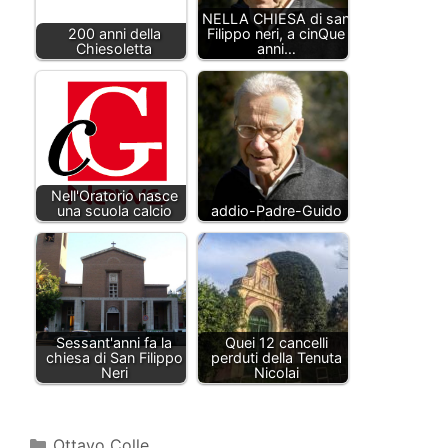
NELLA CHIESA di san
200 anni della
Filippo neri, a cinQue
Chiesoletta
anni…
Nell'Oratorio nasce
una scuola calcio
addio-Padre-Guido
Sessant'anni fa la
Quei 12 cancelli
chiesa di San Filippo
perduti della Tenuta
Neri
Nicolai
Categorie
Ottavo Colle