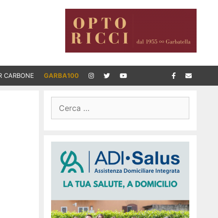
R CARBONE
GARBA100
Ricerca
per: