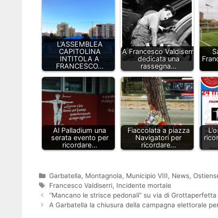
L’ASSEMBLEA
CAPITOLINA
A Francesco Valdiserri
Sa
INTITOLA A
dedicata una
Franc
FRANCESCO…
rassegna…
Al Palladium una
Fiaccolata a piazza
L’o
serata evento per
Navigatori per
rico
ricordare…
ricordare…
Categorie
Garbatella
,
Montagnola
,
Municipio VIII
,
News
,
Ostiens
Tag
Francesco Valdiserri
,
Incidente mortale
“Mancano le strisce pedonali” su via di Grottaperfetta
A Garbatella la chiusura della campagna elettorale pe