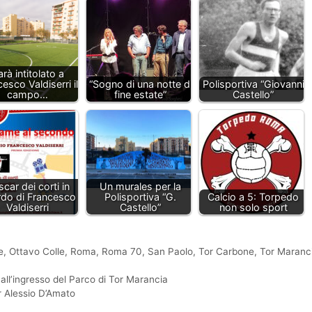
rà intitolato a
esco Valdiserri il
“Sogno di una notte di
Polisportiva “Giovanni
campo…
fine estate”
Castello”
scar dei corti in
Un murales per la
rdo di Francesco
Polisportiva “G.
Calcio a 5: Torpedo
Valdiserri
Castello”
non solo sport
e
,
Ottavo Colle
,
Roma
,
Roma 70
,
San Paolo
,
Tor Carbone
,
Tor Maranc
 all’ingresso del Parco di Tor Marancia
r Alessio D’Amato