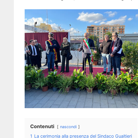
Contenuti
nascondi
1
La cerimonia alla presenza del Sindaco Gualtieri