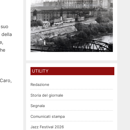
 suo
 della
e,
che
UTILITY
 Caro,
Redazione
Storia del giornale
Segnala
Comunicati stampa
Jazz Festival 2026