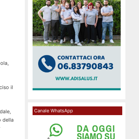
ola,
iso il
Canale WhatsApp
dale,
 della
r