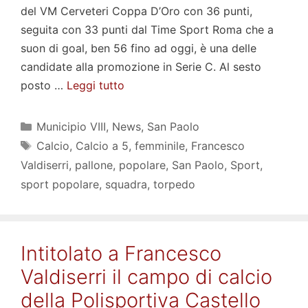
del VM Cerveteri Coppa D’Oro con 36 punti,
seguita con 33 punti dal Time Sport Roma che a
suon di goal, ben 56 fino ad oggi, è una delle
candidate alla promozione in Serie C. Al sesto
posto …
Leggi tutto
Categorie
Municipio VIII
,
News
,
San Paolo
Tag
Calcio
,
Calcio a 5
,
femminile
,
Francesco
Valdiserri
,
pallone
,
popolare
,
San Paolo
,
Sport
,
sport popolare
,
squadra
,
torpedo
Intitolato a Francesco
Valdiserri il campo di calcio
della Polisportiva Castello