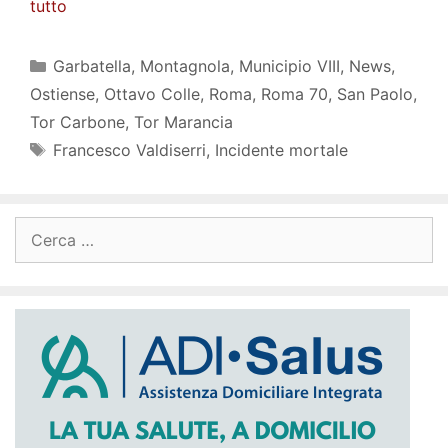
tutto
Categorie
Garbatella
,
Montagnola
,
Municipio VIII
,
News
,
Ostiense
,
Ottavo Colle
,
Roma
,
Roma 70
,
San Paolo
,
Tor Carbone
,
Tor Marancia
Tag
Francesco Valdiserri
,
Incidente mortale
Ricerca
per: