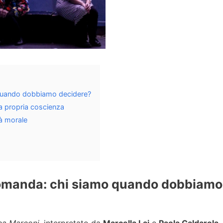
 quando dobbiamo decidere?
la propria coscienza
tà morale
 domanda: chi siamo quando dobbiamo
ea Marconi
, interpretato da
Marcella Lai
e
Paola Caldarola
,