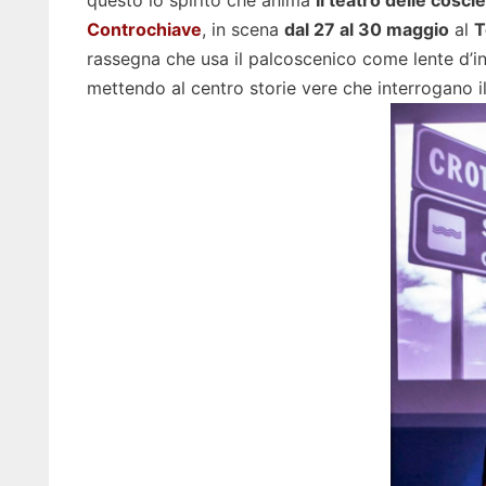
questo lo spirito che anima
Il teatro delle cosci
Controchiave
, in scena
dal 27 al 30 maggio
al
T
rassegna che usa il palcoscenico come lente d’ing
mettendo al centro storie vere che interrogano i