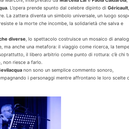
qua
. L’opera prende spunto dal celebre dipinto di
Géricault
re. La zattera diventa un simbolo universale, un luogo sos
 resiste e la morte che incombe, la solidarietà che salva e
oche diverse
, lo spettacolo costruisce un mosaico di analog
e, ma anche una metafora: il viaggio come ricerca, la temp
oprattutto, il libero arbitrio come punto di rottura: c’è chi t
, non riesce a farlo.
 Bevilacqua
non sono un semplice commento sonoro,
ompagnando i personaggi mentre affrontano le loro scelte 