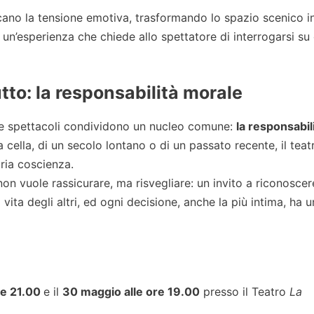
ano la tensione emotiva, trasformando lo spazio scenico i
 un’esperienza che chiede allo spettatore di interrogarsi su 
utto: la responsabilità morale
due spettacoli condividono un nucleo comune:
la responsabil
na cella, di un secolo lontano o di un passato recente, il teat
pria coscienza.
n vuole rassicurare, ma risvegliare: un invito a riconoscer
 vita degli altri, ed ogni decisione, anche la più intima, ha 
re 21.00
e il
30 maggio alle ore 19.00
presso il Teatro
La