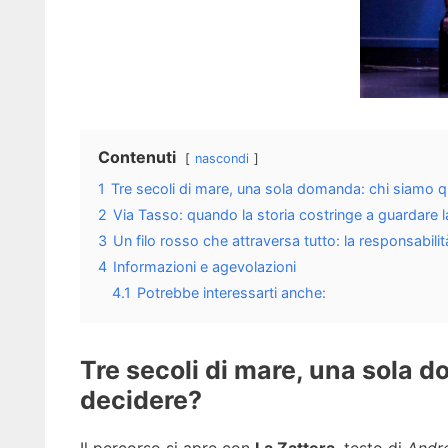
Contenuti
nascondi
1
Tre secoli di mare, una sola domanda: chi siamo
2
Via Tasso: quando la storia costringe a guardare 
3
Un filo rosso che attraversa tutto: la responsabili
4
Informazioni e agevolazioni
4.1
Potrebbe interessarti anche:
Tre secoli di mare, una sola
decidere?
Il percorso si apre con
La Zattera
, testo di
Andr