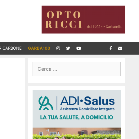
R CARBONE
GARBA100
Ricerca
per: