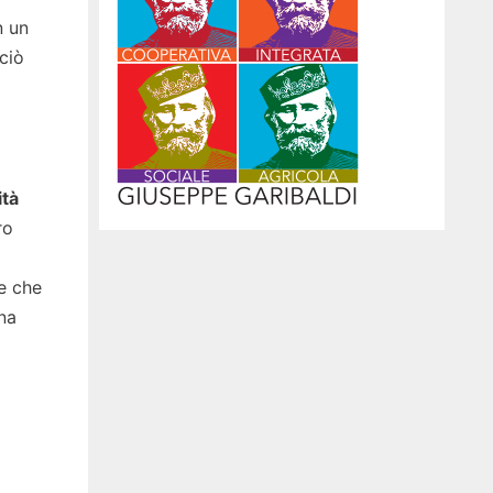
n un
ciò
ità
ro
e che
una